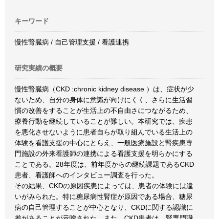
キーワード
慢性腎臓病 / 自己管理支援 / 看護連携
研究実績の概要
慢性腎臓病（CKD :chronic kidney disease ）は、症状が少
ないため、自分の身体に意識が向けにくく、さらに生活習
慣の改善をすることが生活上の不自由さにつながるため、
療養行動を継続していることが難しい。本研究では、疾患
を悪化させないように患者自らが取り組んでいる生活上の
体験を看護支援の中心にとらえ、一般医療施設と腎疾患専
門施設の外来看護師の連携による看護支援を明らかにする
ことである。28年度は、前年度からの継続課題であるCKD
患者、看護師へのインタビュー調査を行った。
その結果、CKDの原因疾患によっては、患者の体験には違
いがみられた。特に糖尿病性腎症が原因である場合、糖尿
病の自己管理することが中心となり、CKDに関する認識に
差があることが示唆された。また、CKD患者は、腎専門職