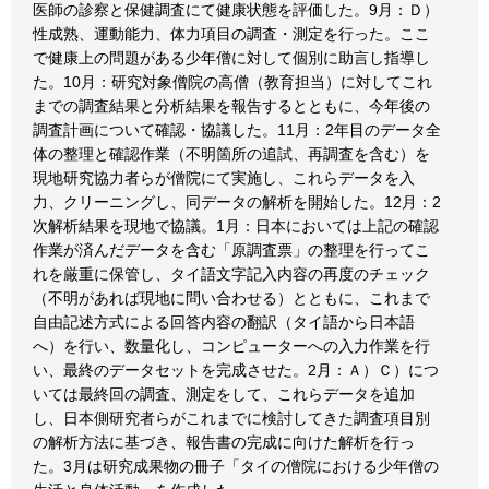
医師の診察と保健調査にて健康状態を評価した。9月：Ｄ）
性成熟、運動能力、体力項目の調査・測定を行った。ここ
で健康上の問題がある少年僧に対して個別に助言し指導し
た。10月：研究対象僧院の高僧（教育担当）に対してこれ
までの調査結果と分析結果を報告するとともに、今年後の
調査計画について確認・協議した。11月：2年目のデータ全
体の整理と確認作業（不明箇所の追試、再調査を含む）を
現地研究協力者らが僧院にて実施し、これらデータを入
力、クリーニングし、同データの解析を開始した。12月：2
次解析結果を現地で協議。1月：日本においては上記の確認
作業が済んだデータを含む「原調査票」の整理を行ってこ
れを厳重に保管し、タイ語文字記入内容の再度のチェック
（不明があれば現地に問い合わせる）とともに、これまで
自由記述方式による回答内容の翻訳（タイ語から日本語
へ）を行い、数量化し、コンピューターへの入力作業を行
い、最終のデータセットを完成させた。2月：Ａ）Ｃ）につ
いては最終回の調査、測定をして、これらデータを追加
し、日本側研究者らがこれまでに検討してきた調査項目別
の解析方法に基づき、報告書の完成に向けた解析を行っ
た。3月は研究成果物の冊子「タイの僧院における少年僧の