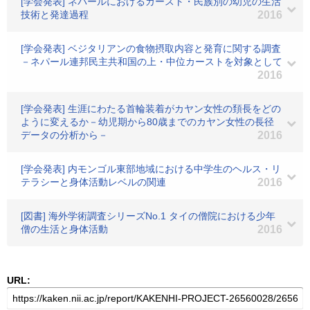
[学会発表] ネパールにおけるカースト・民族別の幼児の生活
技術と発達過程
2016
[学会発表] ベジタリアンの食物摂取内容と発育に関する調査
－ネパール連邦民主共和国の上・中位カーストを対象として
2016
[学会発表] 生涯にわたる首輪装着がカヤン女性の頚長をどの
ように変えるか－幼児期から80歳までのカヤン女性の長径
データの分析から－
2016
[学会発表] 内モンゴル東部地域における中学生のヘルス・リ
テラシーと身体活動レベルの関連
2016
[図書] 海外学術調査シリーズNo.1 タイの僧院における少年
僧の生活と身体活動
2016
URL: