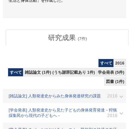
生活と身体活動」を作成した。
研究成果
(
7
件)
すべて
2016
すべて
雑誌論文 (1件) (うち謝辞記載あり 1件)
学会発表 (5件)
図書 (1件)
[雑誌論文] 人類発達史からみた身体発達研究の課題
2016
[学会発表] 人類発達史から見た子どもの身体発育発達－狩猟
採集民から現代の子どもへ－
2016