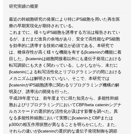
研究実績の概要
最近の幹細胞研究の発展により特にiPS細胞を用いた再生医
療の早期実現化が期待されている。
これまでに、様々なiPS細胞を誘導する方法は報告されてい
るが、まだまだ改良の余地があり、安全で高性能なiPS細胞
を効率的に誘導する技術の確立が必須である。本研究で
は、種保存性が高く様々な機能を有するβcateninの機能に着
目した。βcateninは細胞間接着以外にも遺伝子発現における
転写調節にも大きく関わっている。しかしながら、未だに
βcateninによる転写活性化とリプログラミングの間における
メカニズムは解明されていない。そこで、本研究では
βcateninがiPS細胞誘導に関わるリプログラミング機構の解
明及び、誘導法の開発を行った。
平成28年度では、前年度までに得た知見から、多能性幹細
胞およびリプログラミングにおいてCBP/beta cateninシグナ
ルカスケードの選択的な活性化が及ぼす影響を調べた。異
なる多能性幹細胞において実際にβcateninとCBPまたは
p300の相互作用状態が異なることを明らかにした。また、
それらの違いがβcateninの選択的な遺伝子発現制御を調節