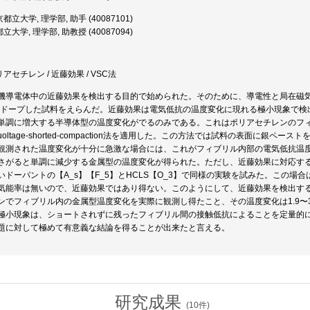
都立大学, 理学部, 助手 (40087101)
大学, 理学部, 助教授 (40087094)
リアセチレン / 近藤効果 / VSC法
機導電体中の近藤効果を検出する目的で始められた。そのために、導電性と局在磁
3】をドープした試料をえらんだ。近藤効果は電気低抗の温度変化に現れる極小現象で
単調に増大する半導体型の温度変化がでるのみである。これはポリアセチレンのフ
oltage-shorted-compaction法を適用した。この方法では試料の表面に銀
観測された温度変化が十分に急激な場合には、これがフィブリル内部の電気低抗温
さがると単調に減少する金属型の温度変化が得られた。ただし、近藤効果に対応す
いドーパントの【A_s】【F_5】とHCLS【O_3】で同様の実験を試みた。この
気能率は無いので、近藤効果ではあり得ない。このようにして、近藤効果を検出す
ンでフィブリル内の金属型温度変化を実際に観測し得たこと、その温度変化は1.9〜3
極小現象は、ショートされずに残ったフィブリル間の接触低抗によることを定量的
題に対して極めて有意義な結論を得ることが出来たと言える。
研究成果
(
10
件)