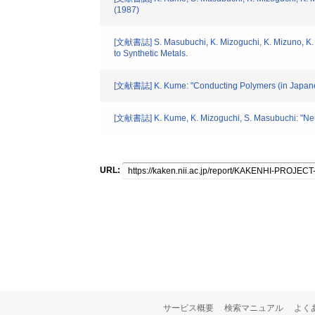
(1987)
[文献書誌] S. Masubuchi, K. Mizoguchi, K. Mizuno, K. K
to Synthetic Metals.
[文献書誌] K. Kume: "Conducting Polymers (in Japanese)
[文献書誌] K. Kume, K. Mizoguchi, S. Masubuchi: "Neutra
URL:
サービス概要
検索マニュアル
よく