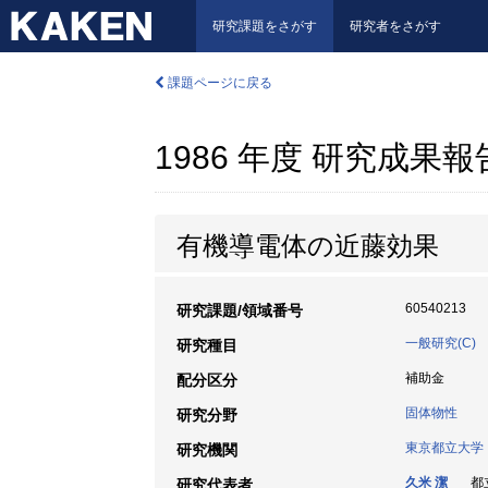
研究課題をさがす
研究者をさがす
課題ページに戻る
1986 年度 研究成果
有機導電体の近藤効果
60540213
研究課題/領域番号
一般研究(C)
研究種目
補助金
配分区分
固体物性
研究分野
東京都立大学
研究機関
久米 潔
都立
研究代表者