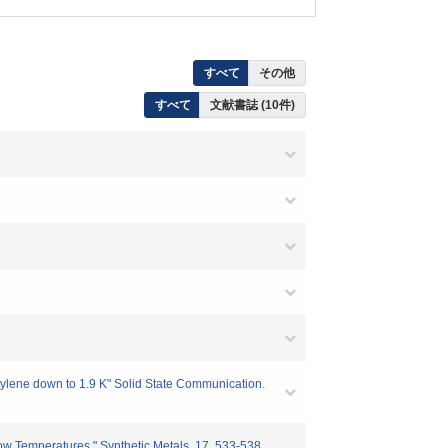
すべて
その他
すべて
文献書誌 (10件)
ylene down to 1.9 K" Solid State Communication.
ow Temperatures." Synthetic Metals. 17. 533-538