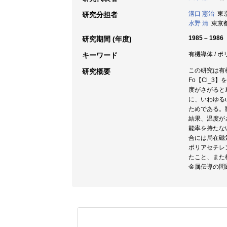
溝口 憲治
東京
研究分担者
水野 清
東京都立
1985 – 1986
研究期間 (年度)
有機導体 / ポ
キーワード
この研究は有
研究概要
Fo【Cl_
度がさがると
に、いわゆるu
ためである。
結果、温度が
能率を持たな
合には局在磁
ポリアセチレ
たこと、また
金属伝導の問