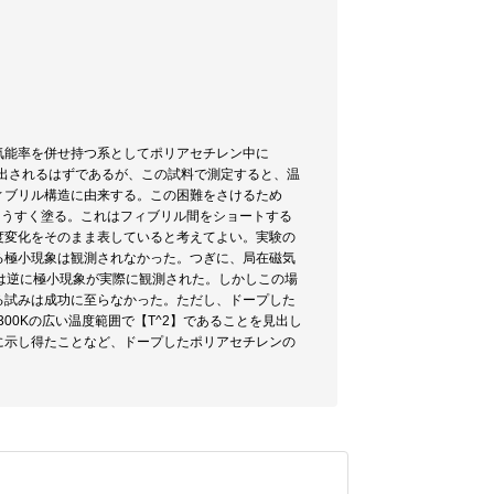
気能率を併せ持つ系としてポリアセチレン中に
検出されるはずであるが、この試料で測定すると、温
ィブリル構造に由来する。この困難をさけるため
ペーストをうすく塗る。これはフィブリル間をショートする
度変化をそのまま表していると考えてよい。実験の
る極小現象は観測されなかった。つぎに、局在磁気
場合は逆に極小現象が実際に観測された。しかしこの場
る試みは成功に至らなかった。ただし、ドープした
00Kの広い温度範囲で【T^2】であることを見出し
に示し得たことなど、ドープしたポリアセチレンの