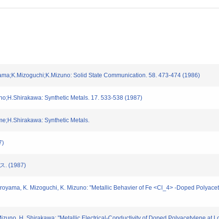
a;K.Mizoguchi;K.Mizuno: Solid State Communication. 58. 473-474 (1986)
H.Shirakawa: Synthetic Metals. 17. 533-538 (1987)
;H.Shirakawa: Synthetic Metals.
7)
(1987)
oyama, K. Mizoguchi, K. Mizuno: "Metallic Behavier of Fe <Cl_4> -Doped Polyacet
uno, H. Shirakawa: "Metallic Electrical-Conductivity of Doped Polyacetylene at L