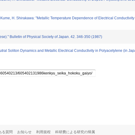
ume, H. Shirakawa: "Metallic Temperature Dependence of Electrical Conductivity
." Bulletin of Physical Society of Japan. 42. 346-350 (1987)
l Soliton Dynamics and Metallic Electrical Conductivity in Polyacetylene (in Jap
ある質問
お知らせ
利用規程
科研費による研究の帰属