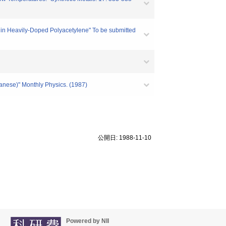
 in Heavily-Doped Polyacetylene" To be submitted
anese)" Monthly Physics. (1987)
公開日: 1988-11-10
Powered by NII