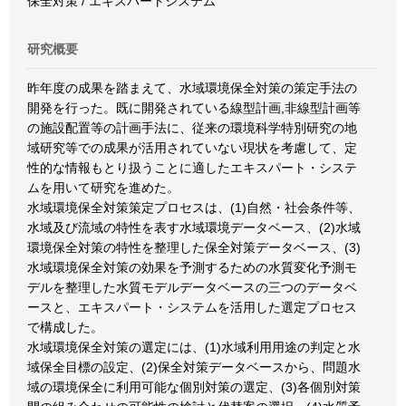
保全対策 / エキスパートシステム
研究概要
昨年度の成果を踏まえて、水域環境保全対策の策定手法の
開発を行った。既に開発されている線型計画,非線型計画等
の施設配置等の計画手法に、従来の環境科学特別研究の地
域研究等での成果が活用されていない現状を考慮して、定
性的な情報もとり扱うことに適したエキスパート・システ
ムを用いて研究を進めた。
水域環境保全対策策定プロセスは、(1)自然・社会条件等、
水域及び流域の特性を表す水域環境データベース、(2)水域
環境保全対策の特性を整理した保全対策データベース、(3)
水域環境保全対策の効果を予測するための水質変化予測モ
デルを整理した水質モデルデータベースの三つのデータベ
ースと、エキスパート・システムを活用した選定プロセス
で構成した。
水域環境保全対策の選定には、(1)水域利用用途の判定と水
域保全目標の設定、(2)保全対策データベースから、問題水
域の環境保全に利用可能な個別対策の選定、(3)各個別対策