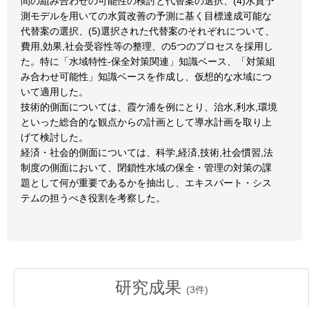
間の組み合わせの可能性の検討と代替案の選択、(4)水質予
測モデルを用いての水質改善の予測に基く目標達成可能な
代替案の選択、(5)選択された代替案のそれぞれについて、
費用,効果,社会受容性等の整理、の5つのプロセスを採用し
た。特に「水域特性-保全対策関連」知識ベース、「対策組
み合わせ可能性」知識ベースを作成し、仮想的な水域につ
いて適用した。
技術的側面については、霞ケ浦を例にとり、治水,利水,環境
といった総合的な観点からの計画として導水計画を取り上
げて検討した。
経済・社会的側面については、科学,経済,技術,社会慣習,法
制度の側面において、閉鎖性水域の保全・管理の対策の課
題として何が重要であるかを抽出し、エキスパート・シス
テムの担うべき役割を考察した。
研究成果
(
3
件)