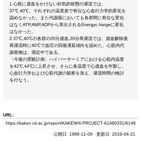
1.心筋に虚血をかけない好気的状態の灌流では、
37℃,40℃、それぞれの温度差で有位な心血行力学的変化を
認めなかった。また代謝面においても各群間に有位な変化
はなくATP,AMP,ADPから算出されるEnergyc hargeに変化
はなかった。
2.37℃,40℃の各群の20分虚血,20分再灌流では、虚血解除後
再灌流時に40℃で血圧の回復遅延傾向を認めた。心筋内代
謝産物は、測定中である。
〈今後の実験計画〉ハイパーサーミアにおける心筋内温度
を42℃,44℃に上昇させ、さらに各温度で心虚血を作製し、
心血行力学および心筋代謝の観察を加え、灌流時間の検討
を行なう。
URL:
公開日: 1988-11-09 更新日: 2016-04-21