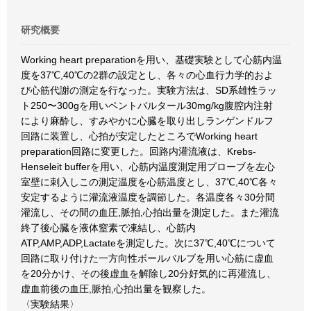
研究概要
Working heart preparationを用い、基礎実験として心筋内温
度を37℃,40℃の2群の設定とし、各々の心血行力学的およ
び心筋代謝の測定を行なった。実験方法は、SD系雄性ラッ
ト250〜300gを用いペントバルタール30mg/kg腹腔内注射
により麻酔し、すみやかに心臓を取り出しランゲンドルフ
回路に装置し、心拍が安定したところでWorking heart
preparation回路に変更した。回路内灌流液は、Krebs-
Henseleit bufferを用い、心筋内温度測定用プローブを左心
室壁に刺入しこの測定温度を心筋温度とし、37℃,40℃各々
安定するように灌流液温度を調節した。各温度各々30分間
灌流し、その間の血圧,脈拍,心拍出量を測定した。また灌流
終了後心臓を液体窒素で凍結し、心筋内
ATP,AMP,ADP,Lactateを測定した。次に37℃,40℃について
回路に取り付けた一方向性ボールバルブを用い心筋に虚血
を20分かけ、その後虚血を解除し20分好気的に再灌流し、
虚血前後の血圧,脈拍,心拍出量を観察した。
〈実験結果〉