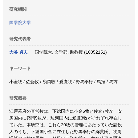
研究機関
国学院大学
研究代表者
大谷 貞夫
国学院大, 文学部, 助教授 (10052151)
キーワード
小金牧 / 佐倉牧 / 嶺岡牧 / 愛鷹牧 / 野馬奉行 / 馬預 / 馬方
研究概要
江戸幕府の直営牧は、下総国内に小金5牧と佐倉7牧が、安
房国内に嶺岡5牧が、駿河国内に愛鷹3牧がそれぞれ存在し
ていた。本研究は、これら20牧の管理にあたっていた諸役
人のうち、下総国小金に在住した野馬奉行の綿貫氏、牧周