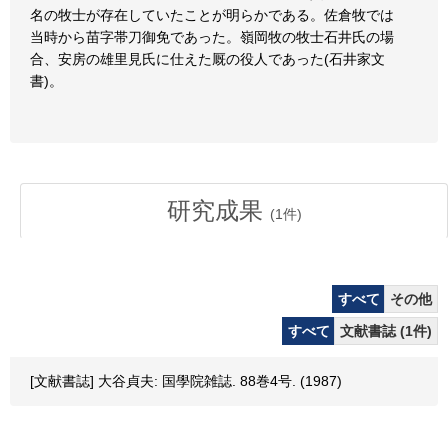
名の牧士が存在していたことが明らかである。佐倉牧では
当時から苗字帯刀御免であった。嶺岡牧の牧士石井氏の場
合、安房の雄里見氏に仕えた厩の役人であった(石井家文
書)。
研究成果
(
1
件)
すべて
その他
すべて
文献書誌 (1件)
[文献書誌] 大谷貞夫: 国學院雑誌. 88巻4号. (1987)