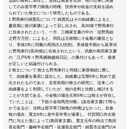
辺部の農村に居住し、普段は農業を営み、牧の仕事に関連
してのみ苗字帯刀御免の特権、扶持米や給金の支給を認め
られていた牧士について研究したものである。
1 野馬奉行綿貫氏について:綿貫氏はその由緒書によると、
慶長期に徳川家康によって召し出され、高30俵で野馬奉行
に任命されたという。一方、三橋家文書の中の「従野馬始
之野方万控」によると、同氏は元禄期に小金厩の書役とな
り、享保2年に同厩の馬預(5人扶持)、享保後半期から延享頃
に野馬奉行(高30俵)に任命されたという。武鑑や島田家文書
の「江戸5年々野馬捕御越候日記」の裏付けもあって、後者
が正しいと結論付けられる。
2 牧士について:牧士も野馬奉行と同様に家督相続に際し
て、由緒書を幕府に提出した。由緒書は宝暦5年に初めて提
出されたものであり、近世前期の牧士の研究に、従来この
由緒書をよく利用していたが、他の史料と比較し検討する
ことが大切である。小金牧の場合元和5年には牧士が存在し
ていたことは、「下総小金領馬売付帳」(染谷家文書)で明ら
かであるが、当時は苗字帯刀御免の特権はなかった。佐倉
牧の場合、寛文6年に老中若年寄が連署し、代官関口作左衛
門に与えた覚によって(島田家文書)、寛文元年の時点で島田
長右衛門・藤崎半右衛門・佐瀬長左衛門・綿貫市左衛門の4