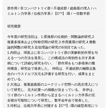
群作用 / 非コンパクトリイ群 / 不連続群 / 超曲面の埋入 / ハ
ミルトン力学系 / 位相力学系 / 【C^*】-環 / 一径数半群
研究概要
今年度の研究項目は、1.変換群の位相的・関数論的研究,2.
複素多様体および対称空間の研究,3.作用素環の研究,4.整数
論的関数の研究,5.近似理論の研究の5項目であった。
1.内田は、球面上に非コンパクトリイ群の実解析的作用を与
える一つの方法を発見し、この構成法の有効性を示す具体
例について詳細な研究を行い、「群作用をもつ多様体の幾
何構造」研究会で発表した。 仲田は、不連続群の極限点集
合のハウスドルフ次元を評価する研究を行い、成果をまと
めている。
2.大池は、複素超曲面のユークリッド空間への高次埋入につ
いて研究し、北大紀要への掲載が決まっている。 井伊は、
リイ群のハミルトン作用から定まるハミルトン力学系の完
全積分可能性について研究し、数学会年会で発表した。
3.河村は、位相力学系に付随する【C^*】-環の線型表現につ