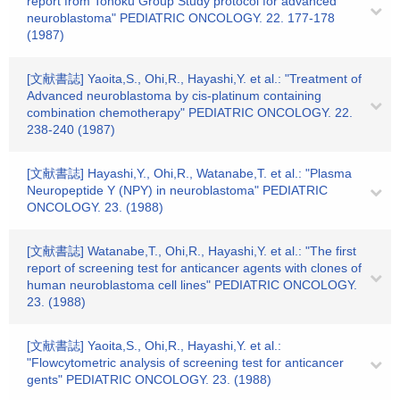
report from Tohoku Group Study protocol for advanced
neuroblastoma" PEDIATRIC ONCOLOGY. 22. 177-178
(1987)
[文献書誌] Yaoita,S., Ohi,R., Hayashi,Y. et al.: "Treatment of
Advanced neuroblastoma by cis-platinum containing
combination chemotherapy" PEDIATRIC ONCOLOGY. 22.
238-240 (1987)
[文献書誌] Hayashi,Y., Ohi,R., Watanabe,T. et al.: "Plasma
Neuropeptide Y (NPY) in neuroblastoma" PEDIATRIC
ONCOLOGY. 23. (1988)
[文献書誌] Watanabe,T., Ohi,R., Hayashi,Y. et al.: "The first
report of screening test for anticancer agents with clones of
human neuroblastoma cell lines" PEDIATRIC ONCOLOGY.
23. (1988)
[文献書誌] Yaoita,S., Ohi,R., Hayashi,Y. et al.:
"Flowcytometric analysis of screening test for anticancer
gents" PEDIATRIC ONCOLOGY. 23. (1988)