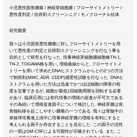
小児悪性固形腫瘍 / 神経芽細胞腫 / フローサイトメトリー /
悪性度判定 / 抗癌剤スクリーンニグ / モノクローナル抗体
研究概要
我々は小児固形悪性腫瘍に対しフローサイトメトリーを用
いて悪性度の判定と抗癌剤スクリーンニングを行なう事を
目的として研究を行なった. 培養神経芽細胞腫細胞株TN-1,
TN-2, TOGAWA株を用い, 増殖曲線からと, フローサイトメ
トリーを用いて求めたDNAヒストグラムからとの2つの方法
で制癌剤(MMC, ADR, CDDP)感受性試験を行なった. DNAヒ
ストグラムを用いた方法は迅速でかつほぼ細胞の障害の程
度を定量できるが, 細胞が最低1回細胞周期を回転する必要
があり, 臨床応用には初代培養の増殖の促進が不可欠である.
その為続いて増殖促進因子について検討した. 神経芽腫は骨,
骨髄転移を起こしやすい腫瘍の一つである. 我々は骨髄中の
単核球培養液上清中に培養神経芽腫の増殖を有利にすると
考えられる因子が存在することを見出した. この因子の活性
の一部はGM-CSFによる可能性が示唆されている. また, こ