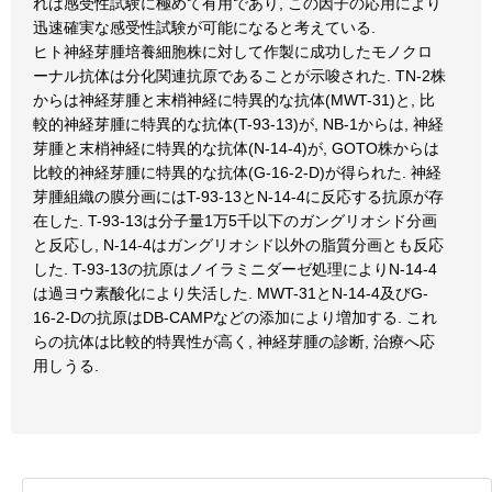
れは感受性試験に極めて有用であり, この因子の応用により
迅速確実な感受性試験が可能になると考えている.
ヒト神経芽腫培養細胞株に対して作製に成功したモノクロ
ーナル抗体は分化関連抗原であることが示唆された. TN-2株
からは神経芽腫と末梢神経に特異的な抗体(MWT-31)と, 比
較的神経芽腫に特異的な抗体(T-93-13)が, NB-1からは, 神経
芽腫と末梢神経に特異的な抗体(N-14-4)が, GOTO株からは
比較的神経芽腫に特異的な抗体(G-16-2-D)が得られた. 神経
芽腫組織の膜分画にはT-93-13とN-14-4に反応する抗原が存
在した. T-93-13は分子量1万5千以下のガングリオシド分画
と反応し, N-14-4はガングリオシド以外の脂質分画とも反応
した. T-93-13の抗原はノイラミニダーゼ処理によりN-14-4
は過ヨウ素酸化により失活した. MWT-31とN-14-4及びG-
16-2-Dの抗原はDB-CAMPなどの添加により増加する. これ
らの抗体は比較的特異性が高く, 神経芽腫の診断, 治療へ応
用しうる.