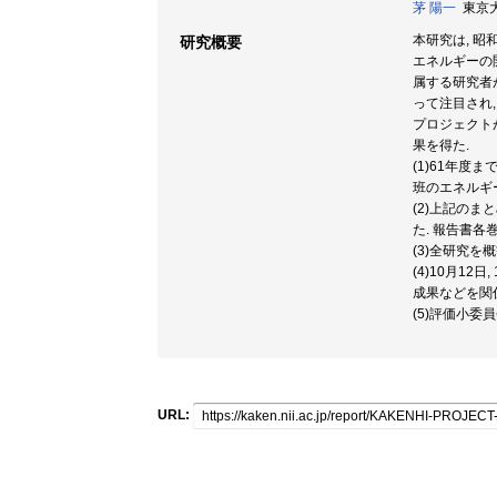
茅 陽一
東京大学
本研究は, 
研究概要
エネルギーの
属する研究者
って注目され
プロジェクト
果を得た.
(1)61年
班のエネルギ
(2)上記の
た. 報告書各
(3)全研究
(4)10月1
成果などを関
(5)評価小委
URL: