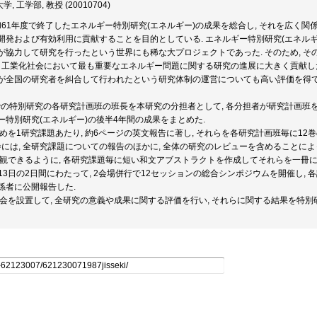
, 工学部, 教授 (20010704)
昭和61年度で終了したエネルギー特別研究(エネルギー)の成果を総合し, それを広く関
開発および有効利用に貢献することを目的としている. エネルギー特別研究(エネルギ
が協力して研究を行ったという世界にも稀な大プロジェクトであった. そのため, 
, 工業化社会において最も重要なエネルギー問題に関する研究の進展に大きく貢献した.
が全国の研究者を糾合して行われたという研究体制の運営についても高い評価を得てい
度までの特別研究の各研究計画班の班長を本研究の分担者として, 各分担者が研究計画班
ー特別研究(エネルギー)の後半4年間の成果をまとめた.
まとめを1研究課題あたり, 約6ページの英文報告に著し, それらを各研究計画班毎に
巻には, 全研究課題についての報告のほかに, 全体の研究のレビューを含めることによ
を概観できるように, 各研究課題毎に短い和文アブストラクトを作成してそれらを一冊に
2日, 13日の2日間にわたって, 2会場併行で12セッションの総合シンポジウムを開催し
係者に公開報告した.
員会を設置して, 全研究の意義や成果に関する評価を行い, それらに関する結果を特別