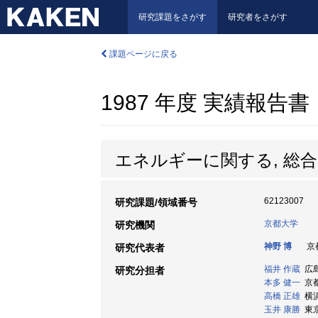
研究課題をさがす
研究者をさがす
課題ページに戻る
1987 年度 実績報告書
エネルギーに関する, 総
62123007
研究課題/領域番号
京都大学
研究機関
神野 博
京都
研究代表者
福井 作蔵
広島大
研究分担者
本多 健一
京都大
高橋 正雄
横浜
玉井 康勝
東京