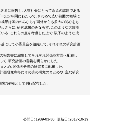
係各界に報告し, 人類社会にとって永遠の課題である
ー)は7年間にわたって, きわめて広い範囲の領域に
その成果は国内のみならず国外からも多大の関心をも
 さらに, 研究成果のみならず, このような大規模
る. これらの点を考慮した上で, 以下のような成
を基にして小委員会を組織して, それぞれの研究計画
12巻の報告書に編集してそれぞれ関係各方面へ配布し
って, 研究計画の意義を明らかにした.
まとめ, 関係各分野の研究者に配布した.
, 各計画研究班毎にその班の研究のまとめや, 主な研究
研究Newsとして刊行配布した.
公開日: 1989-03-30 更新日: 2017-10-19