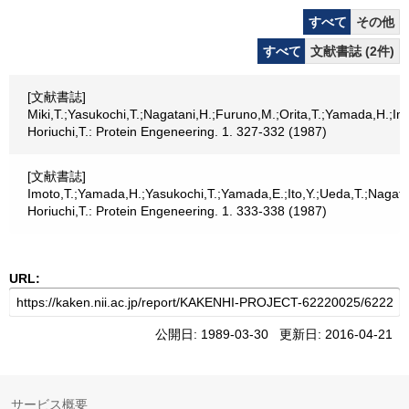
すべて
その他
すべて
文献書誌 (2件)
[文献書誌]
Miki,T.;Yasukochi,T.;Nagatani,H.;Furuno,M.;Orita,T.;Yamada,H.;Im
Horiuchi,T.: Protein Engeneering. 1. 327-332 (1987)
[文献書誌]
Imoto,T.;Yamada,H.;Yasukochi,T.;Yamada,E.;Ito,Y.;Ueda,T.;Nagatan
Horiuchi,T.: Protein Engeneering. 1. 333-338 (1987)
URL:
公開日: 1989-03-30 更新日: 2016-04-21
サービス概要