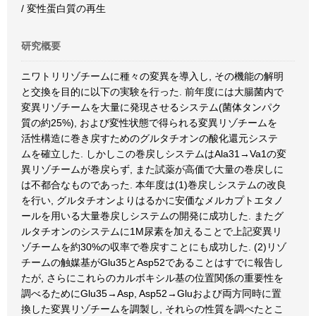
/ 変性蛋白質の再生
研究概要
ニワトリリゾチームに種々の変異を導入し, その機能の解明
と交換を目的に以下の実験を行った. 前年度には大腸菌内で
変異リゾチームを大量に発現させるシステム(菌体タンパク
質の約25%), および変性状態で得られる変異リゾチームを
活性構造に巻き戻すためのグルタチオンの酸化還元システ
ムを確立した. しかしこの巻戻しシステムはAla31→Va1の変
異リゾチームが巻戻らず, また試薬が高価で大量の巻戻しに
は不都合なものであった. 本年度は(1)巻戻しシステムの改良
を行い, グルタチオンよりはるかに安価なメルカプトエタノ
ールを用いる大量巻戻しシステムの開発に成功した. またグ
ルタチオンのシステムに1M尿素を加えることで上記変異リ
ゾチームを約30%の収率で巻戻すことにも成功した. (2)リゾ
チームの触媒基がGlu35とAsp52であることはすでに報告し
たが, さらにこれらのカルボキシル基の位置関係の重要性を
調べるためにGlu35→Asp, Asp52→Gluおよび両方同時に置
換した変異リゾチームを調製し, それらの性質を調べたとこ