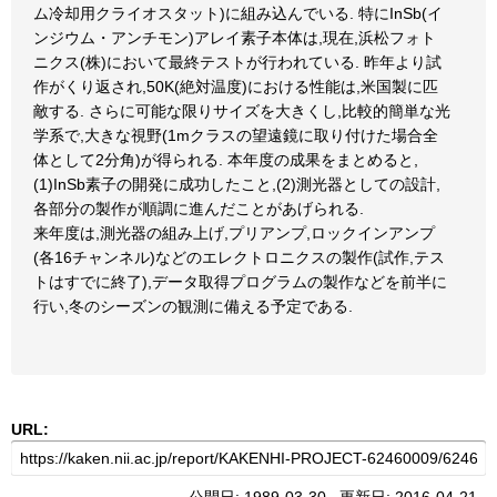
ム冷却用クライオスタット)に組み込んでいる. 特にInSb(イ
ンジウム・アンチモン)アレイ素子本体は,現在,浜松フォト
ニクス(株)において最終テストが行われている. 昨年より試
作がくり返され,50K(絶対温度)における性能は,米国製に匹
敵する. さらに可能な限りサイズを大きくし,比較的簡単な光
学系で,大きな視野(1mクラスの望遠鏡に取り付けた場合全
体として2分角)が得られる. 本年度の成果をまとめると,
(1)InSb素子の開発に成功したこと,(2)測光器としての設計,
各部分の製作が順調に進んだことがあげられる.
来年度は,測光器の組み上げ,プリアンプ,ロックインアンプ
(各16チャンネル)などのエレクトロニクスの製作(試作,テス
トはすでに終了),データ取得プログラムの製作などを前半に
行い,冬のシーズンの観測に備える予定である.
URL: