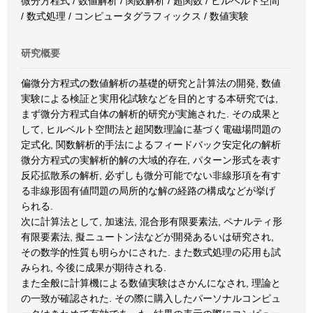
微分方程式 / 数値解析 / 関数解析 / 超関数 / ヒルベルト空間
/ 数式処理 / コンピュータグラフィックス / 数値実験
研究概要
偏微分方程式の数値解析の基礎的研究と計算法の開発, 数値
実験による検証と実用化試験などを目的とする本研究では,
まず微分方程式自体の解析的研究が実施された. その成果と
して, ヒルベルト空間法と超関数理論に基づく電磁場問題の
定式化, 関数解析的手法によるフィードバック安定化の解析
微分方程式の実解析的解の大域的存在, パターン形式を表す
反応拡散系の解析, 必ずしも微分可能でない非線形項を有す
る非線形固有値問題の局所的な解の経路の構成などが挙げ
られる.
次に計算法として, 加速法, 混合形有限要素法, ペナルティ形
有限要素法, 擬ニュートン法などが開発あるいは研究され,
その数学的性質も明らかにされた. また数式処理の応用も試
みられ, 今後に成果が期待される.
また全般に計算機による数値実験はさかんになされ, 理論と
の一致が確認された. その際に購入したパーソナルコンピュ