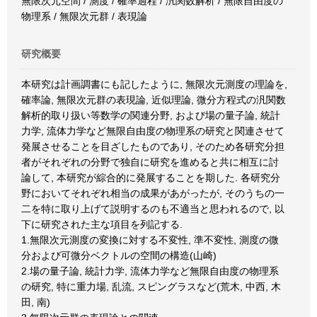
無限次元空間 / 測度 / 確率過程 / 汎関数解析 / 無限自由度の
物理系 / 無限次元群 / 表現論
研究概要
本研究は計画調書にも記したように, 無限次元測度の理論を,
確率論, 無限次元群の表現論, 近似理論, 微分方程式の汎関数
解析的取り扱い等数学の関連分野, および場の量子論, 統計
力学, 流体力学など無限自由度の物理系の研究と関連させて
発展させることを目ざしたものであり, そのため各研究分担
者がそれぞれの分野で独自に研究を進めると共に相互に討
論して, 本研究が綜合的に発展することを期した. 各研究分
野においてそれぞれ相当の成果があがったが, そのうちの一
二を特に取り上げて説明するのも不適当と思われるので, 以
下に研究された主な項目を列記する.
1.無限次元測度の変換に対する不変性, 準不変性, 測度の微
分および可微分ベクトルの空間の構造(山崎)
2.場の量子論, 統計力学, 流体力学など無限自由度の物理系
の研究, 特に重力場, 乱流, スピングラスなど(荒木, 中西, 木
田, 南)