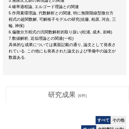
3.無限次元群の表現論との関連
4.確率過程論, エルゴード理論との関連
5.作用素環理論, 代数解析との関連, 特に無限階線型微分方
程式の超関数解, 可解格子モデルの研究(佐藤, 柏原, 河合, 三
輪, 神保)
6.偏微分方程式の汎関数解析的取り扱い(松浦, 成木, 岩崎)
7.数値解析, 近似理論との関連(一松)
具体的な成果については裏面記載の通り, 論文として発表さ
れている. この他にも発表された論文および準備中の論文が
数篇ある.
研究成果
(
6
件)
すべて
その他