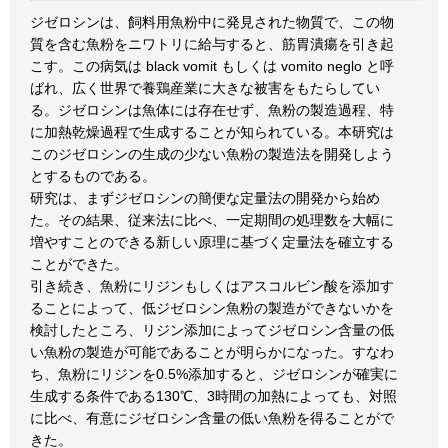
ジゼロシンは、飼料用魚粉中に発見された物質で、この物
質を含む魚粉をニワトリに給与すると、筋胃潰瘍を引き起
こす。この病気は black vomit もしくは vomito neglo と呼
ばれ、広く世界で養鶏産業に大きな被害をもたらしてい
る。ジゼロシンは魚体には存在せず、魚粉の製造過程、特
に加熱乾燥過程で生成することが知られている。本研究は
このジゼロシンの生成の少ない魚粉の製造法を開発しよう
とするものである。
研究は、まずジゼロシンの簡便な定量法の開発から始め
た。その結果、従来法に比べ、一定期間の処理数を大幅に
増やすことのできる新しい原理に基づく定量法を確立する
ことができた。
引き続き、魚粉にリジンもしくはアスコルビン酸を添加す
ることによって、低ジゼロシン魚粉の製造ができないかを
検討したところ、リジン添加によってジゼロシン含量の低
い魚粉の製造が可能であることが明らかになった。すなわ
ち、魚粉にリジンを0.5%添加すると、ジゼロシンが確実に
生成する条件である130℃、3時間の加熱によっても、対照
に比べ、有意にジゼロシン含量の低い魚粉を得ることがで
きた。