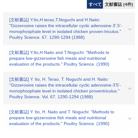
すべて
文献書誌 (4件)
[文献書誌] Y.Ito,H.terao,T.Noguchi and H.Naito:
"Gizzerosine raises the intracellular cyclic adenosine-3',5'-
monophosphate level in isolated chicken proven-triculus."
Poultry Science. 67. 1290-1294 (1988)
[文献書誌] Y.Ito,H.Naito and T.Noguchi: "Methods to
prepare low-gizzerosine fish meals and nutritional
evaluation of the products." Poultry Science. (1990)
[文献書誌] Y. Ito, H. Terao, T. Noguchi and H. Naito:
"Gizzerosine raises the intracellular cyclic adenosine-3'5'-
monophosphate level in isolated chicken proventriculus."
Poultry Science. Vol. 67. 1290-1294 (1988)
[文献書誌] Y. Ito, H. Naito and T. Noguchi: "Methods to
prepare low-gizzerosine fish meals and nutritional
evaluation of the products." Poultry Science. (1990)