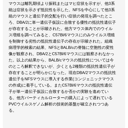
マウスは離乳期頃より振戦またはマヒ症状を示すが、他3系
統は症状を示さず抵抗性を示した。NFSを中心にして他3系
統のマウスと遺伝子的交配を行い症状の発現を調べたとこ
ろ、DBA/2に単一遺伝子仮設に合致する優性の抵抗性遺伝子
が存在することが示唆された。他方マウス体内でのウイル
ス増殖を調べてみると、C57Bl/6マウスにのみウイルス増殖
を制御する劣性の抵抗性遺伝子の存在が示唆された。組織
病理学的検索の結果、NFSとBALB/cの脊髄に空胞性の変性
像が観察され、DBA/2とC57Bl/6マウスには観察されなかっ
た。以上の結果から、BALB/cマウスの抵抗性については今
のところ解釈できないが、少くとも2種類の抵抗性遺伝子が
存在することが明らかになった。現在DBA/2マウスの抵抗性
遺伝子をNFSマウスに導入する作業(コンジェニックマウス
の作成)に着手している。またC57Bl/6マウスの抵抗性遺伝
子が単一遺伝子仮設に合致するか否かの実験を進めてい
る。他方バーティカルローターの購入によって遅れている
PVCウイルスゲノム解析の技術的基盤が確立されつつあ
る。