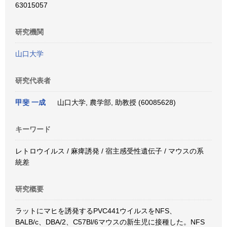
63015057
研究機関
山口大学
研究代表者
甲斐 一成
山口大学, 農学部, 助教授 (60085628)
キーワード
レトロウイルス / 麻痺誘発 / 宿主感受性遺伝子 / マウスの系
統差
研究概要
ラットにマヒを誘発するPVC441ウイルスをNFS、
BALB/c、DBA/2、C57Bl/6マウスの新生児に接種した。NFS