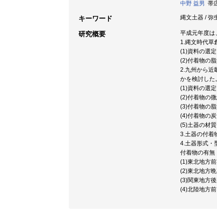
中野 益男
帯広
縄文土器 / 弥
キーワード
平成元年度は
研究概要
1.縄文時代
(1)資料の選
(2)付着物の
2.九州から
かを検討した
(1)資料の選
(2)付着物の
(3)付着物の
(4)付着物の
(5)土器の材
3.土器の付
4.土器形式
付着物の有無
(1)東北地方
(2)東北地方
(3)関東地方
(4)北陸地方