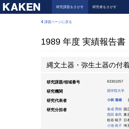
研究課題をさがす
研究者をさがす
課題ページに戻る
1989 年度 実績報告書
縄文土器・弥生土器の付
63301057
研究課題/領域番号
国学院大学
研究機関
小林 達雄
国
研究代表者
春成 秀樹
国立
研究分担者
西田 泰民
東京大
松谷 暁子 日
小池 裕子
埼玉大