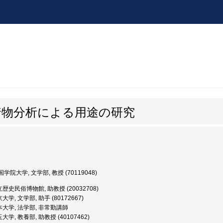
着物分析による用途の研究
学院大学, 文学部, 教授 (70119048)
歴史民俗博物館, 助教授 (20032708)
学, 文学部, 助手 (80172667)
本大学, 法学部, 非常勤講師
学, 教養部, 助教授 (40107462)