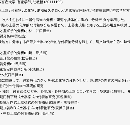
畜産大学, 畜産学部, 助教授 (30111199)
生土器 / 付着物 / 炭化物 / 脂肪酸ステロ-ル / 炭素安定同位体 / 植物微形態 / 型式学的
、次の4点を柱に土器付着物の分析・研究を具体的に進め、分析デ-タを集積した。
草創期の土器の化学的な付着物分析を通じて、土器出現期における土器の用途を検討
定と型式学的分析(小林・谷口担当)
脂質分析(中野担当)
近畿地方に分布する凸帯文土器の化学的な付着物分析を通じて、縄文時代から弥生時
。
定と型式学的分析(山崎・泉担当)
微細形態の観察(松谷担当)
脂質分析(中野担当)
炭素安定同位体分析(小池担当)
質分析(西田担当)
着物に関連して、縄文時代のクッキ-状炭化物の分析を行い、調理物の内容の同定を行っ
・型式別の付着物の基礎的研究
・種類・付着部位などを、各地域・各時期の土器について形式・型式別に観察し、
前期円筒下層式土器様式の付着物研究(富樫担当)
晩期亀ケ岡式土器様式の付着物研究(富樫・熊谷担当)
後期加曽利B式土器様式の付着物研究(安孫子担当)
前・中期土器の付着物研究(小島担当)