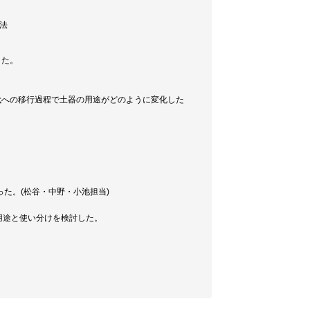
方法
した。
代への移行過程で土器の用途がどのように変化した
た。(松谷・中野・小池担当)
用途と使い分けを検討した。