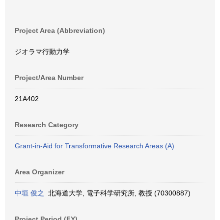
Project Area (Abbreviation)
ジオラマ行動力学
Project/Area Number
21A402
Research Category
Grant-in-Aid for Transformative Research Areas (A)
Area Organizer
中垣 俊之
北海道大学, 電子科学研究所, 教授 (70300887)
Project Period (FY)