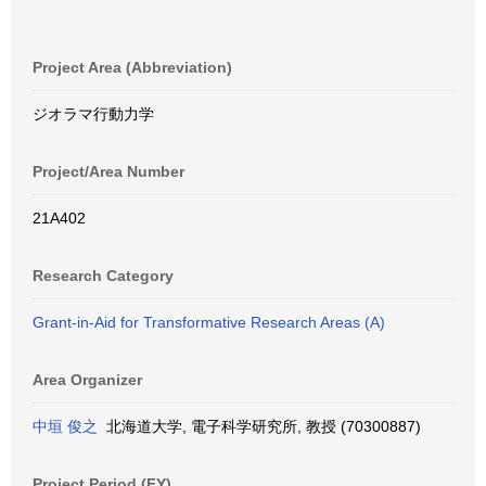
Project Area (Abbreviation)
ジオラマ行動力学
Project/Area Number
21A402
Research Category
Grant-in-Aid for Transformative Research Areas (A)
Area Organizer
中垣 俊之
北海道大学, 電子科学研究所, 教授 (70300887)
Project Period (FY)