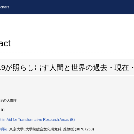
chers
act
-19が照らし出す人間と世界の過去・現在
症の人間学
101
t-in-Aid for Transformative Research Areas (B)
 明範
東京大学, 大学院総合文化研究科, 准教授 (30707253)