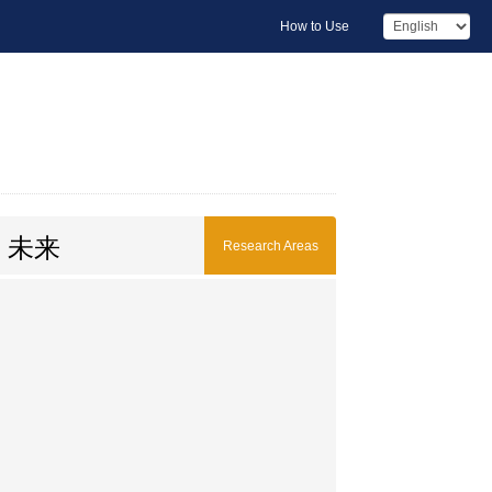
How to Use
・未来
Research Areas