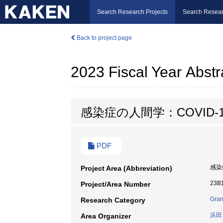
Search Research Projects
Search Resear
Back to project page
2023 Fiscal Year Abstr
感染症の人間学：COVID
PDF
感染
Project Area (Abbreviation)
23B
Project/Area Number
Gran
Research Category
浜田
Area Organizer