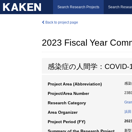
Search Research Projects
Search Resear
Back to project page
2023 Fiscal Year Comm
感染症の人間学：COVID
感染
Project Area (Abbreviation)
23B
Project/Area Number
Gran
Research Category
浜田
Area Organizer
2023
Project Period (FY)
新型
Summary of the Research Project