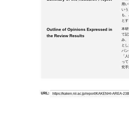
用い
いう
も、
とす
本研
Outline of Opinions Expressed in
て記
the Review Results
み、
とし
パン
「人
って
究手
URL: