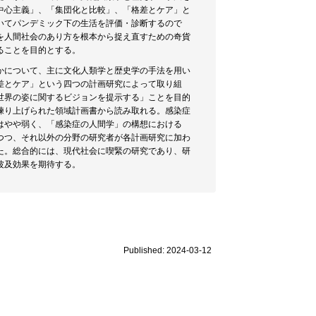
中心主義」、「集団化と比較」、「格差とケア」と
いてパンデミック下の生活を評価・診断するので
を人間社会のあり方を根本から捉え直すための奇貨
ることを目的とする。
かについて、主に文化人類学と歴史学の手法を用い
差とケア」という四つの計画研究によって取り組
世界の姿に関するビジョンを提示する」ことを目的
練り上げられた領域計画書から読み取れる。感染症
はやや弱く、「感染症の人間学」の構想における
つつ、それ以外の分野の研究者が各計画研究に加わ
た。総合的には、現代社会に喫緊の研究であり、研
波及効果を期待する。
Published: 2024-03-12