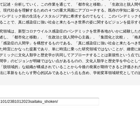
て記述・分析していく。この作業を通じて、「都市化と移動」、「生政治と脱人間
、現代社会を理解するための４つの重大局面にアプローチする。既存の学知に基づ
パンデミック前の生活をノスタルジア的に希求するのでもなく、このパンデミック
ることで、真に感染症に強い社会と来たるべき世界の姿に関するビジョンを提示す
究領域は、新型コロナウイルス感染症のパンデミックを世界各地がいかに経験した
述し、「都市化と移動」、「生政治と脱人間中心主義」、「集団化と比較」、「格
「感染症の人間学」を構想するものである。「真に感染症に強い社会と来たるべき
た時宜にかなった提案であり、単に時流に乗った研究領域ではないことが、緻密に
デミックに文化人類学と歴史学が共同してアプローチすることは新規性という点で
間学」のビジョンが明確ではない点があるものの、文化人類学と歴史学を中心とし
「脱領域的」な組織が構成されていることから今後の発展が期待できると評価され
法に革新をもたらす野心的試みであるという点も含め、学術変革領域研究としての