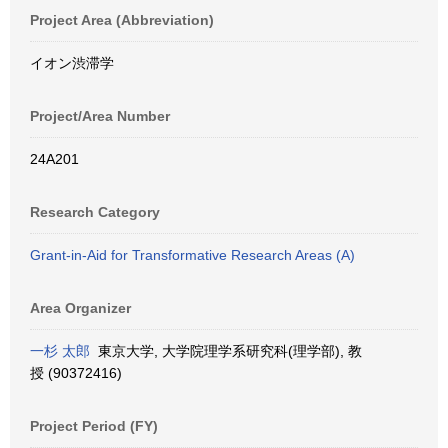
Project Area (Abbreviation)
イオン渋滞学
Project/Area Number
24A201
Research Category
Grant-in-Aid for Transformative Research Areas (A)
Area Organizer
一杉 太郎
東京大学, 大学院理学系研究科(理学部), 教
授 (90372416)
Project Period (FY)