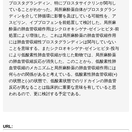
プロスタグランディン、特にプロスタサイクリンが関与し
ていることがわかった。局所麻酔薬自体がプロスタグラン
ディンを介して肺循環に影響を及ぼしている可能性を、ア
スピリン、イブプロフェンを前処置して検討した。局所麻
酔薬の肺血管収縮作用はシクロオキシゲナ-ゼインヒビタ-前
処置により増強した。これは局所麻酔薬の肺血管収縮作用
には肺血管収縮性プロスタグランディンは関与していない
ことを意味する。またシクロオキシゲナ-ゼインヒビタ-投与
により低酸素性肺血管収縮が生じた動物では、局所麻酔薬
の肺血管収縮反応が消失した。このことから、低酸素性肺
血管収縮のメカニズムと局所麻酔薬の肺血管収縮作用には
何らかの関係があると考えている。低酸素性肺血管収縮(+)
の状態と(-)の状態で、低酸素状態でのリドカインの肺血管
反応が異なることは臨床的に重要な意味を有していると思
われるので、更に検討する予定である。
URL: