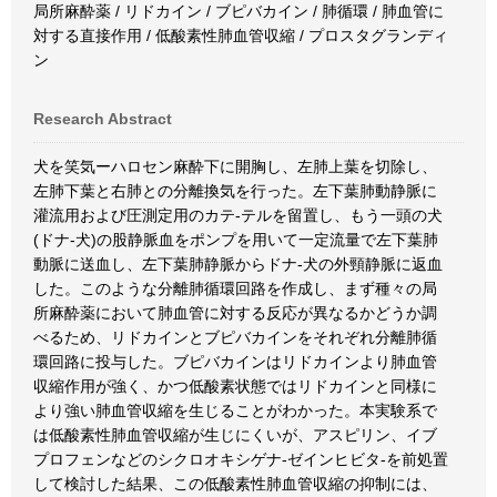
局所麻酔薬 / リドカイン / ブピバカイン / 肺循環 / 肺血管に
対する直接作用 / 低酸素性肺血管収縮 / プロスタグランディ
ン
Research Abstract
犬を笑気ーハロセン麻酔下に開胸し、左肺上葉を切除し、
左肺下葉と右肺との分離換気を行った。左下葉肺動静脈に
灌流用および圧測定用のカテ-テルを留置し、もう一頭の犬
(ドナ-犬)の股静脈血をポンプを用いて一定流量で左下葉肺
動脈に送血し、左下葉肺静脈からドナ-犬の外頸静脈に返血
した。このような分離肺循環回路を作成し、まず種々の局
所麻酔薬において肺血管に対する反応が異なるかどうか調
べるため、リドカインとブピバカインをそれぞれ分離肺循
環回路に投与した。ブピバカインはリドカインより肺血管
収縮作用が強く、かつ低酸素状態ではリドカインと同様に
より強い肺血管収縮を生じることがわかった。本実験系で
は低酸素性肺血管収縮が生じにくいが、アスピリン、イブ
プロフェンなどのシクロオキシゲナ-ゼインヒビタ-を前処置
して検討した結果、この低酸素性肺血管収縮の抑制には、