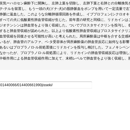
笑気ーハロセン麻酔下に開胸し、左肺上葉を切除し、左肺下葉と右肺との分離換気
テ-テルを留置し、もう一頭の犬(ドナ-犬)の股静脈血をポンプを用いて一定流量で
静脈に返血した。このような分離肺循環回路を作成し、イブプロフェン(シクロオキ
すべての犬に低酸素性肺血管収縮が生じた。前年度の研究と同様に、リドカインは
ジオテンシンは肺血管をより強く収縮した。ついでプロスタサイクリンを投与し、
すると肺血管収縮が認められた。以上より低酸素性肺血管収縮はプロスタサイクリ
血管収縮を回復させる可能性が高いと考えられた。局所麻酔薬は中枢を介する交感
いるが、肺血管のアルファ、ベ-タ受容体が局所麻酔薬の肺血管反応に如何なる影
あるいはプロプラノロ-ル前処置後にリドカインを投与し検討した。フェノキシベ
なかったが、プロプラノロ-ル前処置により、リドカインの肺血管収縮反応は増強し
中枢作用による肺血管収縮作用に加えて、末梢レベルで肺血管をより強く収縮し、