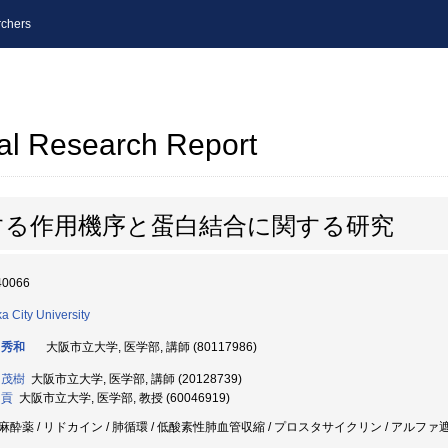
chers
al Research Report
する作用機序と蛋白結合に関する研究
40066
a City University
 秀和
大阪市立大学, 医学部, 講師 (80117986)
 茂樹
大阪市立大学, 医学部, 講師 (20128739)
 貢
大阪市立大学, 医学部, 教授 (60046919)
麻酔薬 / リドカイン / 肺循環 / 低酸素性肺血管収縮 / プロスタサイクリン / アルファ遮