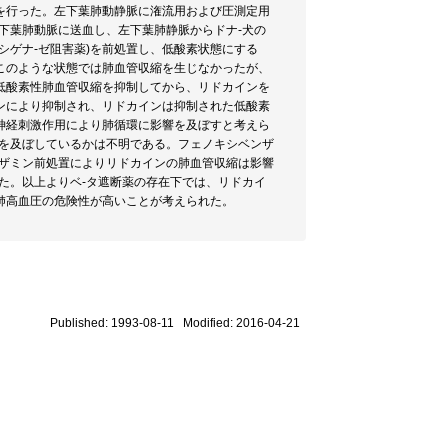
を行った。左下葉肺動静脈に潅流用および圧測定用
左下葉肺動脈に送血し、左下葉肺静脈からドナ-犬の
シゲナ-ゼ阻害薬)を前処置し、低酸素状態にする
このような状態では肺血管収縮を生じなかったが、
低酸素性肺血管収縮を抑制してから、リドカインを
ンにより抑制され、リドカインは抑制された低酸素
神経刺激作用により肺循環に影響を及ぼすと考えら
響を及ぼしているかは不明である。フェノキシベンザ
ンザミン前処置によりリドカインの肺血管収縮は影響
た。以上よりベ-タ遮断薬の存在下では、リドカイ
肺高血圧の危険性が高いことが考えられた。
Published: 1993-08-11 Modified: 2016-04-21