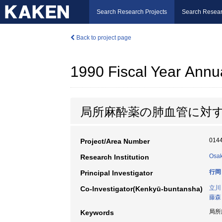
Search Research Projects
Search Resear
Back to project page
1990 Fiscal Year Annu
局所麻酔薬の肺血管に対
014
Project/Area Number
Osak
Research Institution
行岡
Principal Investigator
立川
Co-Investigator(Kenkyū-buntansha)
藤森
局所
Keywords