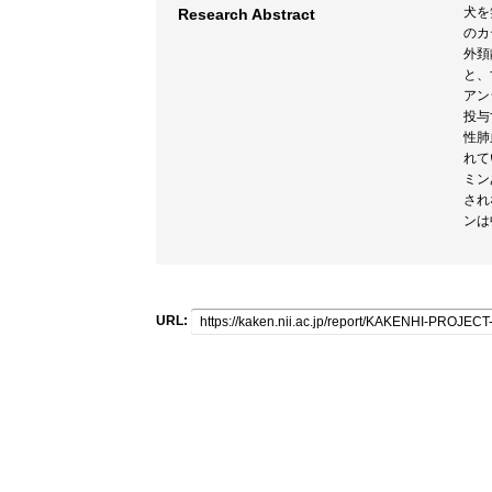
犬を
Research Abstract
のカ
外頚
と、
アン
投与
性肺
れて
ミン
され
ンは
URL: