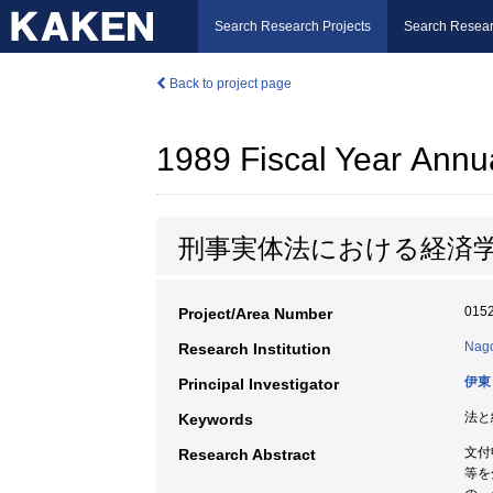
Search Research Projects
Search Resear
Back to project page
1989 Fiscal Year Annu
刑事実体法における経済
015
Project/Area Number
Nago
Research Institution
伊東
Principal Investigator
法と
Keywords
文付
Research Abstract
等を