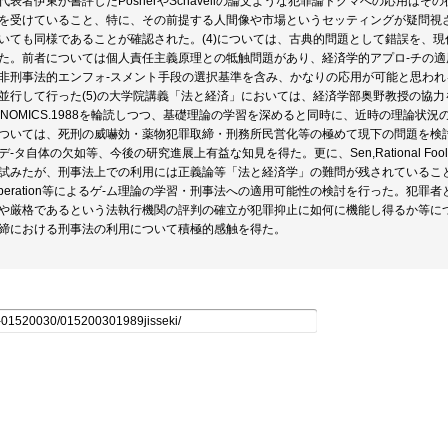
代表者伊東が書評したPosnerやSchavellの論文ような犯罪論ドクマへの応用
を受けていること、特に、その前提する人間像や市場というセッティングが疑問視さ
いても同様であることが確認された。(4)については、古典的問題として錯誤を、
た。前者については個人責任主義原理との牴触問題があり、経済学的アプロ-チの
非刑事法的エンフォ-スメント手段の選択基準を含み、かなりの応用が可能と思わ
並行して行った(5)の大学院講義「法と経済」においては、経済学部奥野教授の協力を仰ぎ、Coote
ONOMICS.1988を輪読しつつ、基礎理論の学習を深めると同時に、近時の理論
ついては、死刑の威嚇効・薬物犯罪取締・刑務所民営化等の極めて現下の問題を検
デ-タ自体の欠如等、今後の研究進展上有益な知見を得た。更に、Sen,Rational 
試みたが、刑事法上での利用には正義論等「法と経済学」の難問が残されていることが確認された
operation等によるゲ-ム理論の学習・刑事法への適用可能性の検討を行った。犯
や厳格であるという法執行機関の評判の確立が犯罪抑止に如何に機能し得るか等に
締における刑事法の利用について積極的感触を得た。