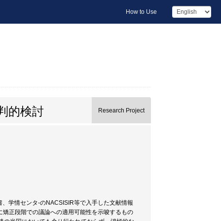
How to Use
判的検討
Research Project
著書、学情センタ-のNACSISIR等で入手した文献情報
に矯正段階での議論への適用可能性を示唆するもの