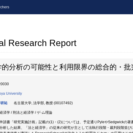
chers
al Research Report
学的分析の可能性と利用限界の総合的・批
20030
ya University
 研祐
名古屋大学, 法学部, 教授 (00107492)
経済学 / 刑法と経済学 / ゲ-ム理論
申請書「研究実施計画」記載の(1)・(2)については、予定通りPyleやSedgwickの
分析した結果、「法と経済学」の従来の研究が主として法執行段階・裁判段階並び