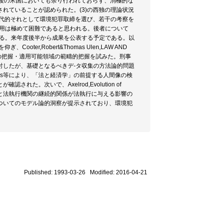
はその後の米国においても余り行われておらず、消極的な
れていることが認められた。(3)の西独の理論状況
現代的それとして環境犯罪取締を選び、若干の考察を
適用は極めて困難であると思われる。後者について
れる。来年度後半から成果を公表する予定である。以
r,Robert&Thomas Ulen,LAW AND
状況の把握・適用可能領域の範疇的把握を試みた。刑事
討したが、基礎となるべきデ-タ収集の方法論的問題
Fools等により、「法と経済学」の前提する人間像の検
。次いで、Axelrod,Evolution of
罪者と法執行機関の継続的関係が法執行に与える影響の
ついてのモデル論的洞察が提示されており、環境犯
Published: 1993-03-26 Modified: 2016-04-21