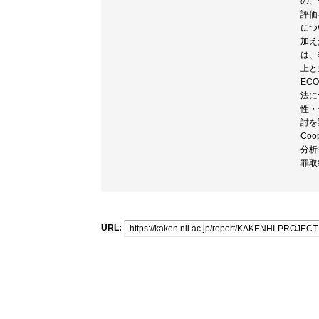
の、
評価
につ
加え
は、
上と
EC
法に
性・
討を
Co
分析
罪取
URL: