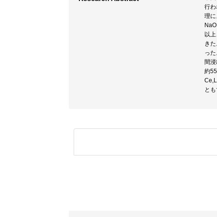
行わ
理に
Na
以上
きた
った
間浸
約5
Ce,
とも