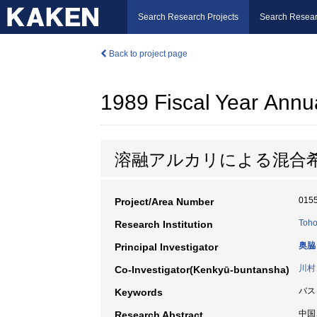
Search Research Projects
Search Resear
Back to project page
1989 Fiscal Year Annu
溶融アルカリによる混合
015
Project/Area Number
Toho
Research Institution
奥脇
Principal Investigator
川村
Co-Investigator(Kenkyū-buntansha)
バス
Keywords
中国
Research Abstract