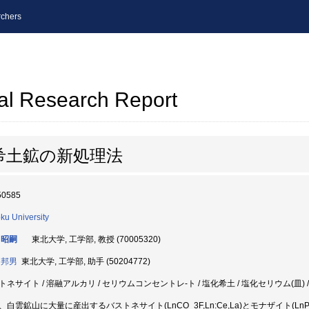
chers
al Research Report
希土鉱の新処理法
50585
ku University
 昭嗣
東北大学, 工学部, 教授 (70005320)
 邦男
東北大学, 工学部, 助手 (50204772)
トネサイト / 溶融アルカリ / セリウムコンセントレ-ト / 塩化希土 / 塩化セリウム(皿)
、白雲鉱山に大量に産出するバストネサイト(LnCO_3F,Ln:Ce,La)とモナザイト(