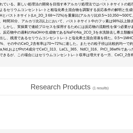
れている。新しい処理法の開発を目指す本アルカリ処理法ではバストネサイトの処理
よるセリウムコンセントレ-トと粗塩化希土混合物を調製する反応条件の解明と生
OHとバストネサイト(Ln_2O_3 68〜72%)を重量比(アルカリ比)0.5〜10,350〜
、時間30分、アルカリ比2以上において、バストネサイト中のフッ素は98%以上除去でき、同
。しかし、実操業で連続プロセスを採用するためには反応物の流動性を保つ必要が
。反応物中の過剰のNaOHや生成物であるNaFやNa_2CO_3を水洗除去し希土類酸化物
出し、残渣であるセリウムコンセントレ-トと塩化希土混合溶液を得た。0.5〜1MH
5%、その中のCeO_2含有率は70〜72%に達した。またその粒子径は比較的均一で
La,Nd,およびPrの4成分でCeCl_313、LaCL_365、NdCl_316、PrCl_36w
できるが、この場合にはセリウムコンセントレ-ト収率は増大する一方、CeCl_2含
Research Products
(
1
results)