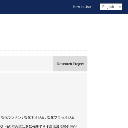
How to Use
Research Project
 / 塩化ランタン / 塩化ネオジム / 塩化プラセオジム
LnPO_4)の混合鉱は選鉱分離できず高温濃流酸処理が