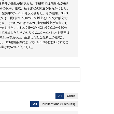
条件の発見が鍵である。本研究では溶融NaOH処
成物の収率、組成、粒子形状の関連を明らかにした。
500℃、空気中で5〜180分反応させた。その結果、350℃
時にCe(III)の98%以上をCe(IV)に酸化で
あり、そのためにはアルカリ比は5以上が適当であ
を得た。これを0.5〜3MHClで60℃10〜180分
Clで浸出したときのセリウムコンセントレ-ト収率は
約0.1μmであった。生成した粗塩化希土の組成は
t%であった。HCl浸出条件によってCeCl_3をほぼOにするこ
有量が約52%に低下した。
All
Other
All
Publications (1 results)