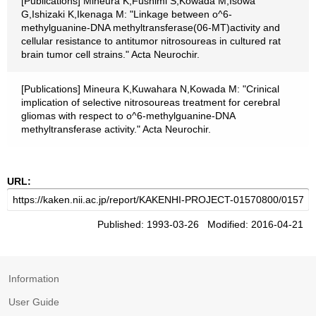
[Publications] Mineura K,Fushimi S,Kowada M,Isowa
G,Ishizaki K,Ikenaga M: "Linkage between o^6-
methylguanine-DNA methyltransferase(06-MT)activity and
cellular resistance to antitumor nitrosoureas in cultured rat
brain tumor cell strains." Acta Neurochir.
[Publications] Mineura K,Kuwahara N,Kowada M: "Crinical
implication of selective nitrosoureas treatment for cerebral
gliomas with respect to o^6-methylguanine-DNA
methyltransferase activity." Acta Neurochir.
URL:
Published: 1993-03-26 Modified: 2016-04-21
Information
User Guide