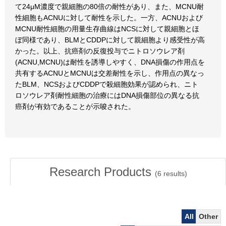
て24μM濃度で親細胞の80倍の耐性があり、また、MCNU耐
性細胞もACNUに対して耐性を示した。一方、ACNUおよび
MCNU耐性細胞の用量生存曲線はNCSに対して親細胞とほ
ぼ同様であり、BLMとCDDPに対して親細胞より感受性が高
かった。以上、抗癌剤の反復投与でニトロソウレア剤
(ACNU,MCNU)は耐性を誘導しやすく、DNA損傷の作用点を
共有するACNUとMCNUは交差耐性を示し、作用点の異なっ
たBLM、NCSおよびCDDPで殺細胞効果が認められ、ニト
ロソウレア剤耐性細胞の治療にはDNA損傷部位の異なる抗
癌剤が有効であることが示唆された。
Research Products
(
6
results)
All
Other