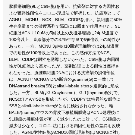
脳腫瘍細胞(9LとC6細胞)を用い、抗癌剤に対する内因性お
よび獲得性耐性をコロニ-形成法で解析した。抗癌剤として
AGNU、MCNU、NCS、BLM、CDDPを用い、親細胞に50%
生存率量までの濃度系列で隔日に10回まで作用させた。9L
細胞はACNU 10μMの5回以上の反復処理後に24μM濃度で
100倍以上、直線部分での37%生存量で約6倍以上の耐性が
あった。一方、MCNU 3μMの10回処理細胞では24μM濃度
での耐性が100倍以上であった。この感作方法でNCS、
BLM、CDDPは耐性を誘導しないかった。C6細胞は内因耐
性が9L細胞より高かったが、薬剤処理による耐性は獲得さ
れなかった。脳腫瘍細胞DNAにおける抗癌剤の損傷部位
は、ACNUとMCNUがDNA断方のguanine(G)ニ一致して
DNAstrand breaks(SB)とalkali-labele sitesを選択的に形成
した。一方、BLMはG-C(cytosime)、G-T(thymine)配列で、
NCSはTとAでSBを形成したが、CDDPでは特異的な部位に
SSBとalkali-labele sitesがともに検出されなかった。雌
BALB/(nu/mu)マウスの背皮下移植脳腫瘍はACNU処理後に
9L腫瘍の腫瘍体質が著しく減少したのに対して、C6腫瘍の
減少は少なく、コロニ-法における内因性耐性の差異を反映
した。AGNU耐性細胞(ACNU10回処理細胞)はMCNUに対し