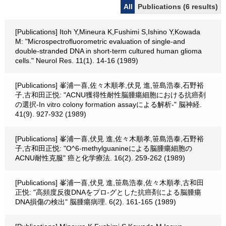
All
Publications (6 results)
[Publications] Itoh Y,Mineura K,Fushimi S,Ishino Y,Kowada
M: "Microspectrofluorometric evaluation of single-and
double-stranded DNA in short-term cultured human glioma
cells." Neurol Res. 11(1). 14-16 (1989)
[Publications] 峯浦一喜,佐々木順孝,伏見 進,笹島浩泰,石野裕
子,古和田正悦: "ACNU獲得性耐性脳腫瘍細胞における抗癌剤
の選択-In vitro colony formation assayによる解析-" 脳神経.
41(9). 927-932 (1989)
[Publications] 峯浦一喜,伏見 進,佐々木順孝,笹島浩泰,石野裕
子,古和田正悦: "O^6-methylguanineによる脳腫瘍細胞の
ACNU耐性克服" 癌と化学療法. 16(2). 259-262 (1989)
[Publications] 峯浦一喜,伏見 進,笹島浩泰,佐々木順孝,古和田
正悦: "高頻度反復DNAをプロ-グとした抗癌剤による脳腫瘍
DNA損傷の検出" 脳腫瘍病理. 6(2). 161-165 (1989)