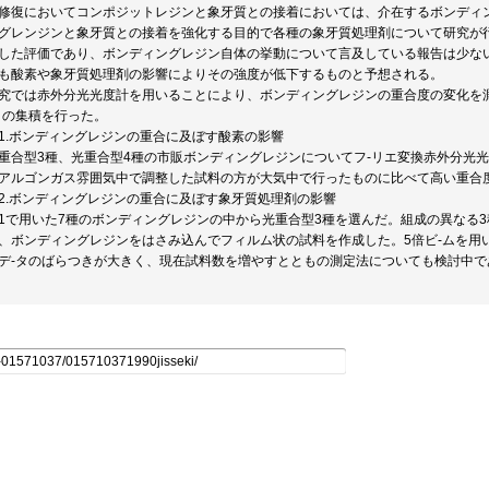
修復においてコンポジットレジンと象牙質との接着においては、介在するボンディ
グレンジンと象牙質との接着を強化する目的で各種の象牙質処理剤について研究が
した評価であり、ボンディングレジン自体の挙動について言及している報告は少な
も酸素や象牙質処理剤の影響によりその強度が低下するものと予想される。
究では赤外分光光度計を用いることにより、ボンディングレジンの重合度の変化を
タの集積を行った。
1.ボンディングレジンの重合に及ぼす酸素の影響
重合型3種、光重合型4種の市販ボンディングレジンについてフ-リエ変換赤外分光
アルゴンガス雰囲気中で調整した試料の方が大気中で行ったものに比べて高い重合
2.ボンディングレジンの重合に及ぼす象牙質処理剤の影響
1で用いた7種のボンディングレジンの中から光重合型3種を選んだ。組成の異なる
、ボンディングレジンをはさみ込んでフィルム状の試料を作成した。5倍ビ-ムを用
デ-タのばらつきが大きく、現在試料数を増やすとともの測定法についても検討中で