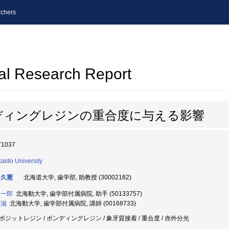
chers
al Research Report
ディングレジンの重合度に与える影響
71037
aido University
 久憲
北海道大学, 歯学部, 助教授 (30002182)
 一郎
北海動大学, 歯学部付属病院, 助手 (50133757)
 滋
北海動大学, 歯学部付属病院, 講師 (00168733)
ポジットレジン / ボンディングレジン / 象牙質接着 / 重合度 / 赤外分光