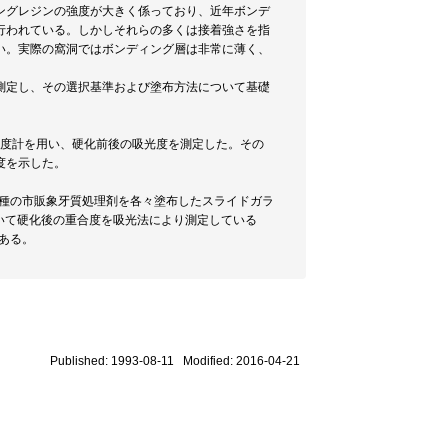
ングレジンの強度が大きく係っており、近年ボンデ
行われている。しかしそれらの多くは接着強さを指
い。実際の窩洞ではボンディング層は非常に薄く、
測定し、その選択基準および塗布方法について基礎
光度計を用い、硬化前後の吸光度を測定した。その
度を示した。
3種の市販象牙質処理剤を各々塗布したスライドガラ
いて硬化後の重合度を吸光法により測定している
ある。
Published: 1993-08-11 Modified: 2016-04-21