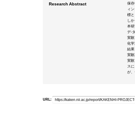
保存
Research Abstract
ィン
標と
しか
本研
デ-
実験
化学
結果
実験
実験
スに
が、
URL: