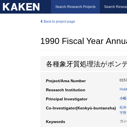
Search Research Projects
Search Resear
Back to project page
1990 Fiscal Year Annu
各種象牙質処理法がボン
015
Project/Area Number
Hokk
Research Institution
小松
Principal Investigator
松井
Co-Investigator(Kenkyū-buntansha)
宇野
コン
Keywords