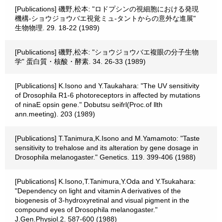
[Publications] 磯野,松本: "ロドプシンの視細胞における発現
機構-ショウジョウバエ視覚ミュ-タントからの意外な進展"
生物物理. 29. 18-22 (1989)
[Publications] 磯野,松本: "ショウジョウバエ複眼の分子生物
学" 蛋白質・核酸・酵素. 34. 26-33 (1989)
[Publications] K.Isono and Y.Taukahara: "The UV sensitivity
of Drosophila R1-6 photoreceptors in affected by mutations
of ninaE opsin gene." Dobutsu seifrl(Proc.of llth
ann.meeting). 203 (1989)
[Publications] T.Tanimura,K.Isono and M.Yamamoto: "Taste
sensitivity to trehalose and its alteration by gene dosage in
Drosophila melanogaster." Genetics. 119. 399-406 (1988)
[Publications] K.Isono,T.Tanimura,Y.Oda and Y.Tsukahara:
"Dependency on light and vitamin A derivatives of the
biogenesis of 3-hydroxyretinal and visual pigment in the
compound eyes of Drosophila melanogaster."
J.Gen.Physiol.2. 587-600 (1988)