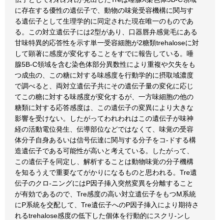
に存在する優性の遺伝子で、動物の味覚受容機構に関与す
る遺伝子として生理学的に同定された現在唯一のものであ
る。この対立遺伝子には2型があり、口器唇弁感覚毛にある
甘味特異的応答性を示す単一受容細胞が2糖類trehaloseに対
して顕著に感度が変化することをすでに報告している。唾
腺5B-C領域を含む染色体部分異数性により重複や欠失をも
つ成虫の、この糖に対する味感度を行動学的に摂取域濃度
で調べると、両対立遺伝子共にその遺伝子量の変化に応じ
てこの糖に対する味感度が変化するが、一方味細胞の他の
糖類に対する応答感度は、この遺伝子の変異により大きな
影響を受けない。したがってわれわれはこの遺伝子が味神
経の活動電位発生、伝導部位などではなくて、味覚の受容
体分子自身あるいは信号伝達に関与する分子をコ-ドする構
造遺伝子である可能性が高いと考えている。したがって、
この遺伝子を同定し、解析することは動物味覚の分子機構
を知るうえで重要なてがかりになるものと思われる。Tre遺
伝子のクロ-ニングにはP因子挿入突然変異を分離すること
が有効であるので、Tre感度の高い対立遺伝子をもつM系統
にP系統を交配して、Tre遺伝子へのP因子挿入により期待さ
れるtrehalose感度の低下した個体を行動的にスクリ-ンし