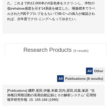
た。これまで約12,000本のX染色体をスクリ-ンし、伴性の
低trehalose感度を示す14系統を確立した。唾腺標本でラベ
ルされたP因子プロ-ブをもちいて5B-Cへの挿入が確認され
れば、次年度でクロ-ニングへもってゆきたい。
Research Products
(
6
results)
All
Other
All
Publications (6 results)
[Publications] 磯野,尾田,伊藤,本郷,宮内,原田,武蔵,塚原: "生
体概日周期活動の長期自動記録とその解析システム" 応用情
報学研究年報. 15. 155-166 (1990)