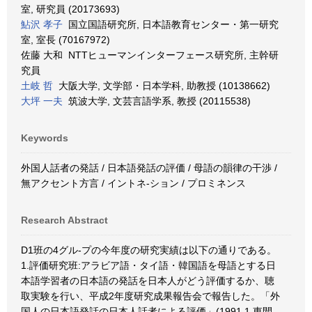
室, 研究員 (20173693)
鮎沢 孝子
国立国語研究所, 日本語教育センター・第一研究
室, 室長 (70167972)
佐藤 大和 NTTヒューマンインターフェース研究所, 主幹研
究員
土岐 哲
大阪大学, 文学部・日本学科, 助教授 (10138662)
大坪 一夫
筑波大学, 文芸言語学系, 教授 (20115538)
Keywords
外国人話者の発話 / 日本語発話の評価 / 母語の韻律の干渉 /
無アクセント方言 / イントネ-ション / プロミネンス
Research Abstract
D1班の4グル-プの今年度の研究実績は以下の通りである。
1.評価研究班:アラビア語・タイ語・韓国語を母語とする日
本語学習者の日本語の発話を日本人がどう評価するか、聴
取実験を行い、平成2年度研究成果報告会で報告した。「外
国人の日本語発話の日本人話者による評価」(1991.1.東間、