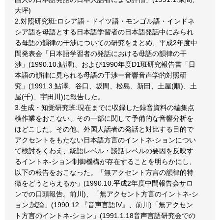
大坪)
2.対照研究班:ロシア語・ドイツ語・モンゴル語・インドネ
シア語を母語とする日本語学習者の日本語発話中にみられ
る母語の韻律の干渉についての研究をまとめ、平成2年度中
間発表会「日本語学習者の発話における母語の韻律の干
渉」(1990.10.鮎澤)、および1990年度D1班研究報告書「日
本語の韻律に見られる母語の干渉ー音響音声学的対照研
究」(1991.3.鮎澤、谷口、坂間、松島、新田、土屋(順)、土
屋(千)、宇田川)に報告した。
3.生成・知覚研究班:現在までに収録した録音資料の編集点
検作業をおこない、その一部に関して予備的な音響分析を
ほどこした。その他、外国人話者の発話と対比する目的で
アクセントをもたない日本語方言のイントネ-ションについ
て検討をくわえ、統語レベル・談話レベルの要因を反映す
るイントネ-ション制御機構が存在することを明らかにし、
以下の報告をおこなった。「無アクセント方言の韻律的特
徴をどうとらえるか」(1990.10.平成2年度中間報告会サロ
ンでの口頭報告。前川)、「無アクセント方言のイントネ-シ
ョン;試論」(1990.12.『音声言語IV』、前川)「無アクセン
ト方言のイントネ-ション」(1991.1.18音声言語研究会での