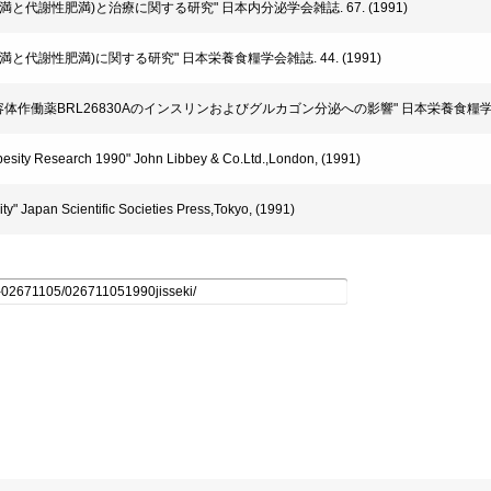
食性肥満と代謝性肥満)と治療に関する研究" 日本内分泌学会雑誌. 67. (1991)
食性肥満と代謝性肥満)に関する研究" 日本栄養食糧学会雑誌. 44. (1991)
β_3受容体作働薬BRL26830Aのインスリンおよびグルカゴン分泌への影響" 日本栄養食糧学会雑誌
esity Research 1990" John Libbey & Co.Ltd.,London, (1991)
" Japan Scientific Societies Press,Tokyo, (1991)