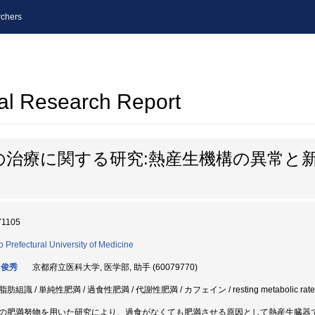
chers
al Research Report
治療に関する研究:熱産生機構の異常と新
71105
o Prefectural University of Medicine
 俊秀
京都府立医科大学, 医学部, 助手 (60079770)
肪組識 / 単純性肥満 / 過食性肥満 / 代謝性肥満 / カフェイン / resting metabolic r
の肥満努物を用いた研究により、過食がなくても肥満させる原因として熱産生臓器であ