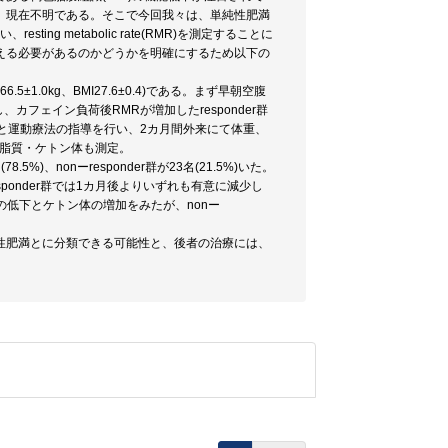
、現在不明である。そこで今回我々は、単純性肥満
g metabolic rate(RMR)を測定することに
える必要があるのかどうかを明確にするため以下の
±1.0kg、BMI27.6±0.4)である。まず早朝空腹
カフェイン負荷後RMRが増加したresponder群
kcalと運動療法の指導を行い、2カ月間外来にて体重、
中脂質・ケトン体も測定。
%)、nonーresponder群が23名(21.5%)いた。
esponder群では1カ月後よりいずれも有意に減少し
質の低下とケトン体の増加をみたが、nonー
性肥満とに分類できる可能性と、後者の治療には、