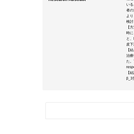
いる
者の
より
検討
【方
時に
と、
皮下
【結
治療
た。
re
【結
β_