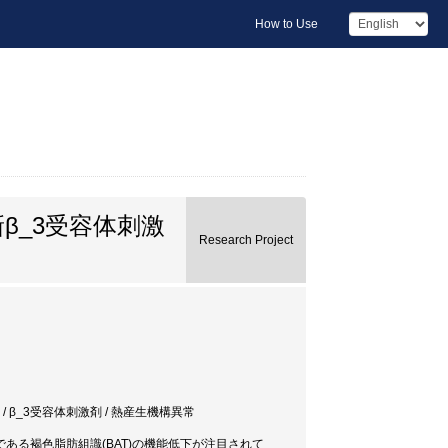
How to Use
β_3受容体刺激
Research Project
ate / β_3受容体刺激剤 / 熱産生機構異常
る褐色脂肪組識(BAT)の機能低下が注目されて