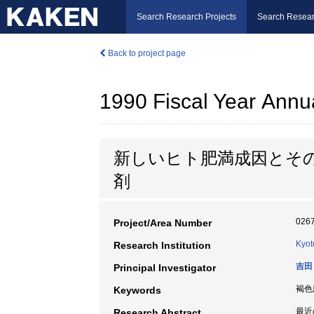
Search Research Projects
Search Resear
Back to project page
1990 Fiscal Year Annu
新しいヒト肥満成因とその
剤
026
Project/Area Number
Kyot
Research Institution
吉田
Principal Investigator
褐色脂
Keywords
最近
Research Abstract