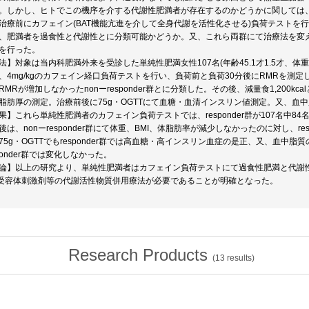
。しかし、ヒトでこの機序を介する代謝性肥満者が存在するのかどうかに関しては
治療前にカフェイン(BAT機能亢進を介して全身代謝を活性化させる)負荷テストを行い、restin
、肥満者を過食性と代謝性とに分類可能かどうか。又、これら両群にて治療法を変
を行った。
法】対象は当内科肥満外来を受診した単純性肥満女性107名(年齢45.1才1.5才、体重66.5
、4mg/kgのカフェイン経口負荷テストを行い、負荷前と負荷30分後にRMRを測定し、
RMRが増加しなかったnonーresponder群とに分類した。その後、減量食1,200
脂肪厚の測定。治療前後に75g・OGTTにて血糖・血清インスリン値測定。又、血
果】これら単純性肥満者のカフェイン負荷テストでは、responder群が107名中84名(78.5
後は、nonーresponder群にて体重、BMI、体脂肪率が減少しなかったのに対し、r
75g・OGTTでもresponder群では高血糖・高インスリン血症の是正、又、血中脂
sponder群では変化しなかった。
論】以上の研究より、単純性肥満者はカフェイン負荷テストにて過食性肥満と代謝
3受容体刺激剤等の代謝活性物質併用療法が必要であることが明確となった。
Research Products
(
13
results)