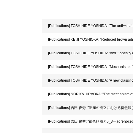
[Publications] TOSHIHIDE YOSHIDA: "The antiーdiabe
[Publications] KEIJI YOSHIOKA: "Reduced brown adi
[Publications] TOSHIHIDE YOSHIDA: "Antiーobesity 
[Publications] TOSHIHIDE YOSHIDA: "Mechanism of 
[Publications] TOSHIHIDE YOSHIDA: "A new classifica
[Publications] NORIYA HIRAOKA: "The mechanism of
[Publications] 吉田 俊秀: "肥満の成立における褐色脂肪の
[Publications] 吉田 俊秀: "褐色脂肪とβ_3ーadrenocept