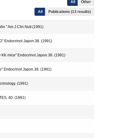
All
Other
All
Publications (13 results)
n." Am.J.Clin.Nutr.(1991)
G" Endocrinol.Japon.38. (1991)
 KK mice" Endocrinol.Japon.38. (1991)
" Endocrinol.Japon.38. (1991)
crinology. (1991)
TES. 40. (1991)