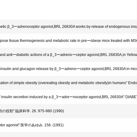
tic β_3ーadrenoceptor agonist,BRL 26830A works by release of endogenous insuli
pose tissue thermogenesis and metabolic rate in preーobese mice treated with MS
and antiーdiabetic actions of a β_3ーadrenoーceptor agonist,BRL 26830A,in Yellow
insulin and glucagon release by β_3ーadrenoーceptor agonist,BRL 26830A in mice
tion of simple obesity (overeating obesity and metabolic obesity)in humans" Endo
 insulin secretion induced by a β_3ーadreーnoceptor agonist,BRL 26830A" DIABE
役割" 臨床科学. 26. 975-980 (1990)
or agonist" 医学のあゆみ. 156. (1991)