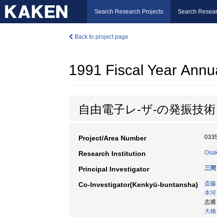
Search Research Projects
Search Resear
Back to project page
1991 Fiscal Year Annu
自由電子レ-ザ-の発振技
033
Project/Area Number
Osak
Research Institution
三間
Principal Investigator
斎藤
Co-Investigator(Kenkyū-buntansha)
本河
志甫
大橋