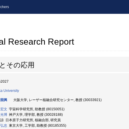
chers
al Research Report
術とその応用
52027
a University
 圀興
大阪大学, レーザー核融合研究センター, 教授 (30033921)
 宏文
宇宙科学研究所, 助教授 (80150051)
 光博
神戸大学, 理学部, 教授 (30028188)
 諒 日本原子力研究所, 核融合部, 研究員
 弘忠
東京大学, 工学部, 助教授 (80185355)