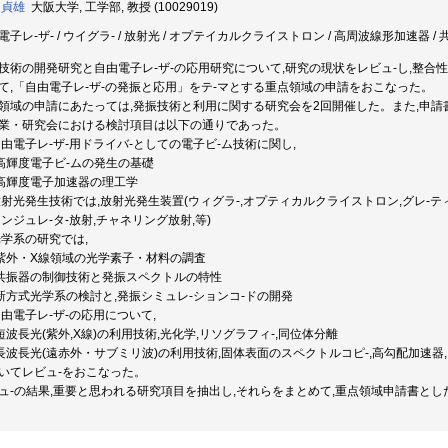
 貞雄
大阪大学, 工学部, 教授 (10029019)
電子レ-ザ- / ウイグラ- / 放射光 / オプテイカルクライストロン / 高周波線形加速器 / 
技術の開発研究と自由電子レ-ザ-の応用研究について,研究の現状をレビュ-し,整
て,「自由電子レ-ザ-の発振と応用」をテ-マとする重点領域の申請をおこなった。
領域の申請にあたっては,発振技術と利用に関する研究会を2回開催した。また,申請
業・研究会における検討項目は以下の通りであった。
)自由電子レ-ザ-用ドライバ-としての電子ビ-ム技術に関し,
)高輝度電子ビ-ムの発生の基礎
)高輝度電子加速器の理工学
)放射光発生技術では,放射光発生装置(ウィグラ-,オプティカルクライストロン,グレ-
アンジュレ-タ-放射,チャネリング放射,等)
)光学系の研究では,
)紫外・X線領域の光学素子・材料の調査
)共振器の制御技術と発振スペクトルの特性
)新方式光学系の検討と,発振シミュレ-ションコ-ドの開発
)自由電子レ-ザ-の応用について,
)短波長光(紫外,X線)の利用技術,光化学,リソグラフィ-,同位体分離
)長波長光(遠赤外・サブミリ波)の利用技術,固体表面のスペクトルコピ-,高勾配加速器
いてレビュ-をおこなった。
ュ-の結果,重要と思われる研究項目を抽出し,それらをまとめて,重点領域申請書とし