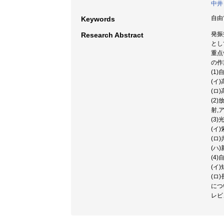
中井
自由
Keywords
発振
Research Abstract
とし
重点
の作
(1
(イ
(ロ
(2
射,
(3
(イ
(ロ
(ハ
(4
(イ
(ロ
につ
レビ