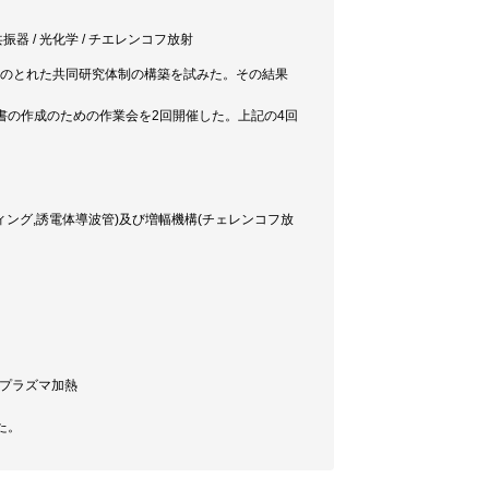
共振器 / 光化学 / チエレンコフ放射
合性のとれた共同研究体制の構築を試みた。その結果
書の作成のための作業会を2回開催した。上記の4回
ティング,誘電体導波管)及び増幅機構(チェレンコフ放
,プラズマ加熱
た。