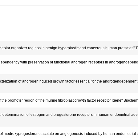
nucleolar organizer reginos in benign hyperplastic and cancerous human prostates" T
en dependency with preservation of functional androgen receptors in androgendep
aracterization of androgeninduced growth factor essential for the androgendepend
on of the promoter region of the murine fibroblast growth factor receptor lgene" B
cal determination of estrogen and progesterone receptors in human endometrial aden
 effect of medroxyprogesterone acetate on angiogenesis induced by human endometria