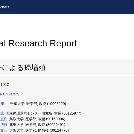
chers
al Research Report
子による癌増殖
51012
a University
 淳
千葉大学, 医学部, 教授 (10008229)
 薫
国立循環器病センター研究所, 室長 (30125877)
 直樹
鳥取大学, 医学部, 教授 (90163906)
 博行
北里大学, 医学部, 教授 (80050491)
 文三
大阪大学, 医学部, 助教授 (30124770)