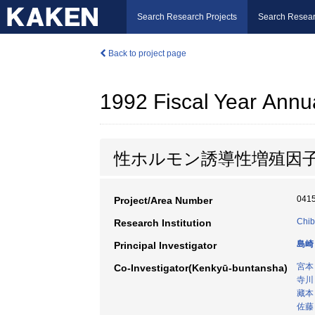
Search Research Projects
Search Resear
Back to project page
1992 Fiscal Year Annu
性ホルモン誘導性増殖因
041
Project/Area Number
Chib
Research Institution
島崎
Principal Investigator
宮本
Co-Investigator(Kenkyū-buntansha)
寺川
藏本
佐藤