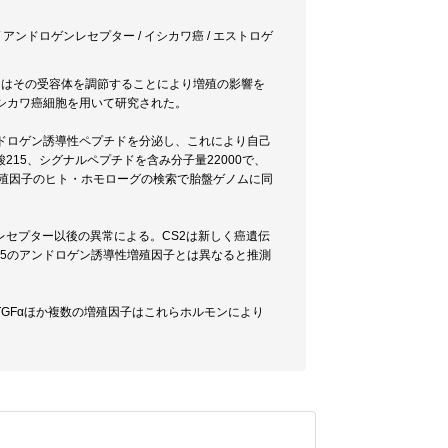
/ アンドロゲンレセプター / イシカワ癌 / エストロゲ
たはその受容体を調節することにより増殖の影響を
イシカワ癌細胞を用いて研究された。
ンドロゲン誘導性ペプチドを分泌し、これにより自己
15、シグナルペプチドを含み分子量22000で、
の増殖因子のヒト・ホモローグの検索で胎盤ゲノムに同
レセプター以後の異常による。CS2は新しく癌遺伝
15のアンドロゲン誘導性増殖因子とは異なると推測
GFαほか複数の増殖因子はこれらホルモンにより