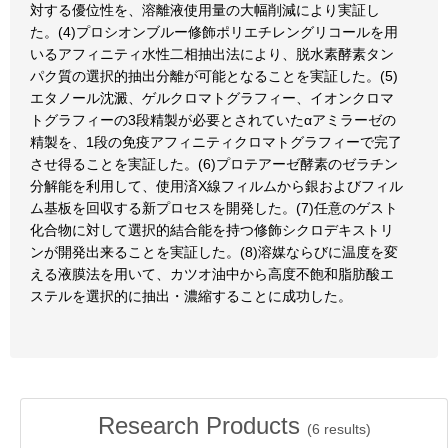
対する優位性を、溶離液使用量の大幅削減により実証し
た。(4)プロシオンブルー修飾ポリエチレングリコールを用
いるアフィニティ水性二相抽出法により、脱水素酵素タン
パク質の選択的抽出分離が可能となることを実証した。(5)
エタノール沈澱、ゲルクロマトグラフィー、イオンクロマ
トグラフィーの3段精製が必要とされていたαアミラーゼの
精製を、1段の免疫アフィニティクロマトグラフィーで完了
させ得ることを実証した。(6)プロテアーゼ酵素のゼラチン
分解能を利用して、使用済X線フィルムから銀およびフィル
ム基板を回収する新プロセスを開発した。(7)任意のゲスト
化合物に対して選択的結合能を持つ修飾シクロデキストリ
ンが開発出来ることを実証した。(8)溶媒ならびに温度を変
える液膜法を用いて、カツオ油中から高度不飽和脂肪酸エ
ステルを選択的に抽出・濃縮することに成功した。
Research Products
(
6
results)