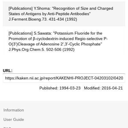
[Publications] Y.Shoma: "Recognition of Size and Charged
States of Antigens by Anti-Peptide Antibodies"
J.Ferment.Bioeng.73. 431-434 (1992)
[Publications] S.Sawata: "Potassium Fluoride for the
Promotion of β-cyclodextrin-induced Regio-selective P-
O(3')Cleavage of Adenosine 2',3'-Cyclic Phosphate"
J.Phys.Org.Chem.5. 502-506 (1992)
URL:
Published: 1994-03-23 Modified: 2016-04-21
Information
User Guide