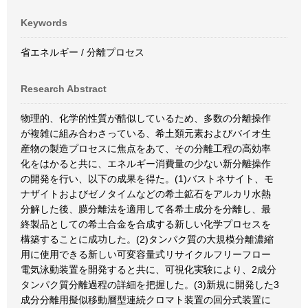
Keywords
省エネルギー / 分離プロセス
Research Abstract
物理的、化学的性質が酷似しているため、多数の分離操作
が複雑に組み合わさっている、希土類元素およびバイオ生
産物の製造プロセスに焦点をあて、その分離工程の高効率
化をはかると共に、エネルギー消費量の少ない新分離操作
の開発を行い、以下の成果を得た。(1)バストネサイト、モ
ナザイトおよびゼノタイムなどの希土鉱石をアルカリ水熱
分解した後、膜分離法を適用して各希土成分を分離し、最
終製品としての希土合金を合成する新しい化学プロセスを
構築することに成功した。(2)タンパク質の大規模分離濃縮
用に使用できる新しい可変容量式リサイクルフリーフロー
電気泳動装置を開発すると共に、可視化実験により、2成分
タンパク質分離過程の詳細を把握した。(3)新規に開発した3
成分分離用擬似移動層型連続クロマト装置の回分式装置に