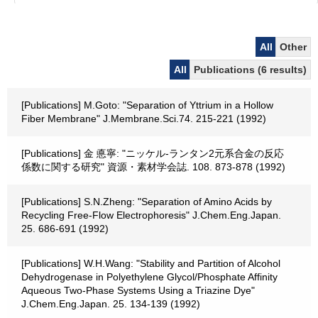
All
Other
All
Publications (6 results)
[Publications] M.Goto: "Separation of Yttrium in a Hollow
Fiber Membrane" J.Membrane.Sci.74. 215-221 (1992)
[Publications] 金 悳寧: "ニッケル-ランタン2元系合金の反応
係数に関する研究" 資源・素材学会誌. 108. 873-878 (1992)
[Publications] S.N.Zheng: "Separation of Amino Acids by
Recycling Free-Flow Electrophoresis" J.Chem.Eng.Japan.
25. 686-691 (1992)
[Publications] W.H.Wang: "Stability and Partition of Alcohol
Dehydrogenase in Polyethylene Glycol/Phosphate Affinity
Aqueous Two-Phase Systems Using a Triazine Dye"
J.Chem.Eng.Japan. 25. 134-139 (1992)