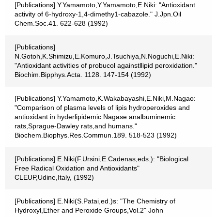
[Publications] Y.Yamamoto,Y.Yamamoto,E.Niki: "Antioxidant
activity of 6-hydroxy-1,4-dimethy1-cabazole." J.Jpn.Oil
Chem.Soc.41. 622-628 (1992)
[Publications]
N.Gotoh,K.Shimizu,E.Komuro,J.Tsuchiya,N.Noguchi,E.Niki:
"Antioxidant activities of probucol againstllipid peroxidation."
Biochim.Bipphys.Acta. 1128. 147-154 (1992)
[Publications] Y.Yamamoto,K.Wakabayashi,E.Niki,M.Nagao:
"Comparison of plasma levels of lipis hydroperoxides and
antioxidant in hyderlipidemic Nagase analbuminemic
rats,Sprague-Dawley rats,and humans."
Biochem.Biophys.Res.Commun.189. 518-523 (1992)
[Publications] E.Niki(F.Ursini,E.Cadenas,eds.): "Biological
Free Radical Oxidation and Antioxidants"
CLEUP,Udine,Italy, (1992)
[Publications] E.Niki(S.Patai,ed.)s: "The Chemistry of
Hydroxyl,Ether and Peroxide Groups,Vol.2" John