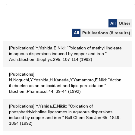
All
Other
All
Publications (8 results)
[Publications] Y.Yishida,E.Niki: "Pxidation of methyl linoleate
in aquous dispersions induced by copper and iron."
Arch.Biochem.Biophys.295. 107-114 (1992)
[Publications]
N.Noguchi,Y.Yoshida,H.Kaneda,Y.Yamamoto,E.Niki: "Action
if eboelen as an antioxidant and lipid peroxidation."
Biochem.Pharmacol.44. 39-44 (1992)
[Publications] Y.Yshida,E.Nikik: "Oxidation of
phosphatidylcholine liposomes in aqueous dispersions
induced by copper and iron." Bull.Chem.Soc.Jpn.65. 1849-
1854 (1992)