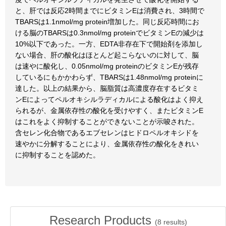
と、肝では反応2時間までにビタミンEは消費され、3時間で
TBARSは1.1nmol/mg protein増加した。同じ反応時間にお
ける脳のTBARSは0.3nmol/mg proteinでビタミンEの減少は
10%以下であった。一方、EDTA非存在下で開始剤を添加し
ない場合、肝の酸化はほとんど起こらないのに対して、脳
は速やに酸化し、0.05nmol/mg proteinのビタミンEが残存
しているにもかかわらず、TBARSは1.48nmol/mg proteinに
達した。以上の結果から、脳脂質は高濃度存在するビタミ
ンEによってペルオキシルラディカルによる酸化はよく抑え
られるが、金属依存性の酸化を受けやすく、またビタミンE
はこれをよく抑制することができないことが示唆された。
含セレン化合物であるエブセレンはヒドロペルオキシドを
速やかに分解することにより、金属依存性の酸化をきれい
に抑制することを認めた。
Research Products
(
8
results)