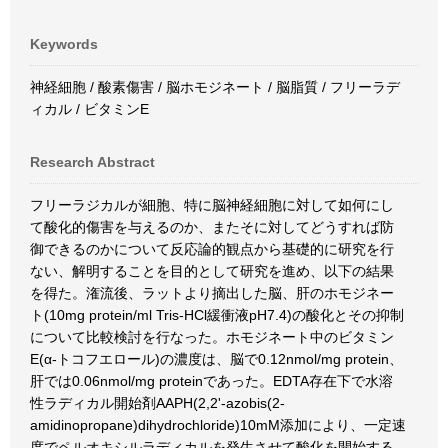
Keywords
神経細胞 / 酸素傷害 / 脳ホモジネート / 脳脂質 / フリーラデ
ィカル / ビタミンE
Research Abstract
フリーラジカルが細胞、特に脳神経細胞に対して如何にし
て酸化的傷害を与えるのか、またそに対してどうすれば防
御できるのかについて反応論的観点から基礎的に研究を行
ない、解明することを目的として研究を進め、以下の結果
を得た。潅流後、ラットより摘出した脳、肝のホモジネー
ト(10mg protein/ml Tris-HCl緩衝液pH7.4)の酸化とその抑制
について比較検討を行なった。ホモジネート中のビタミン
E(α-トコフエロール)の濃度は、脳で0.12nmol/mg protein、
肝では0.06nmol/mg proteinであった。EDTA存在下で水溶
性ラディカル開始剤AAPH(2,2'-azobis(2-
amidinopropane)dihydrochloride)10mM添加により、一定速
度でペルオキシルラディカルを発生させて酸化を開始する