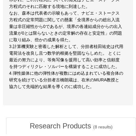
方程式のそれに匹敵する境地に到達した。
なお、森本は代表者の示唆もあって、ナビエ・ストークス
方程式の定常問題に関しての懸案「全境界からの総出入流
量は非圧縮性から0であるが、境界の各連結成分からの出入
流量が0とは限らないときの定常解の存在と安定性」の問題
に取り組み、些かの成果を得た。
3.計算機実験と密着した解析として、分担者桂田祐史は代用
電荷法を改良し且つ数学的根拠を堅固ならしめた。 とくに
最近の努力により、等角写像を援用して高い効率と信頼度
を持つディリクレ・ソルバーを構築することに成功した。
4.弾性媒体に他の弾性体が複数にはめ込まれている複合体の
研究を続けている分担者古橋朗蔵は、在米のMURA教授と
協力して先端的な結果を導くのに成功した。
Research Products
(
8
results)