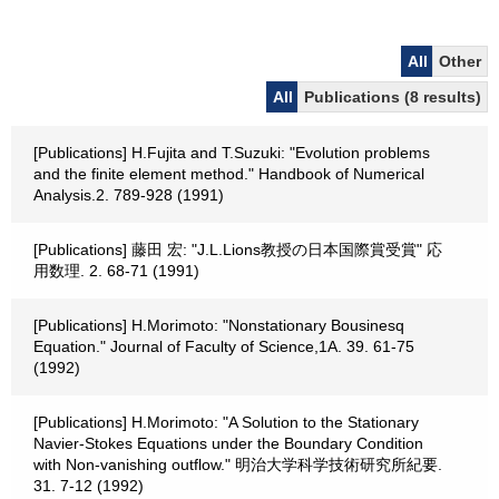
All
Other
All
Publications (8 results)
[Publications] H.Fujita and T.Suzuki: "Evolution problems
and the finite element method." Handbook of Numerical
Analysis.2. 789-928 (1991)
[Publications] 藤田 宏: "J.L.Lions教授の日本国際賞受賞" 応
用数理. 2. 68-71 (1991)
[Publications] H.Morimoto: "Nonstationary Bousinesq
Equation." Journal of Faculty of Science,1A. 39. 61-75
(1992)
[Publications] H.Morimoto: "A Solution to the Stationary
Navier-Stokes Equations under the Boundary Condition
with Non-vanishing outflow." 明治大学科学技術研究所紀要.
31. 7-12 (1992)