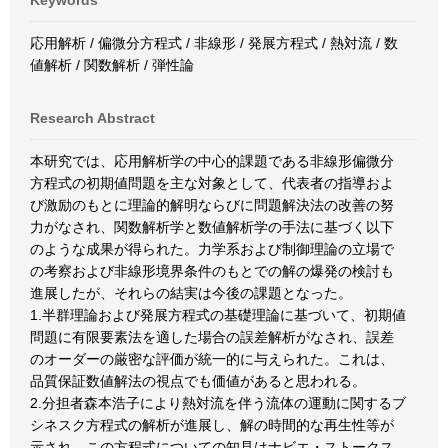
Keywords
応用解析 / 偏微分方程式 / 非線形 / 発展方程式 / 熱対流 / 数
値解析 / 関数解析 / 弾性論
Research Abstract
本研究では、応用解析学の中心的課題である非線形偏微分
方程式の初期値問題を主な対象として、代表者の指導およ
び激励のもとに理論的解明ならびに問題解決法の改善の努
力がなされ、関数解析学と数値解析学の手法に基づく以下
のような成果が得られた。力学系および制御理論の立場で
の考察および非線形境界条件のもとでの解の爆発の検討も
進展したが、それらの結実は今後の課題となった。
1.半群理論および発展方程式の基礎理論に基づいて、初期値
問題に有限要素法を適した場合の誤差解析がなされ、誤差
のオーダーの厳密な評価が統一的に与えられた。これは、
品質保証数値解法の視点でも価値があると思われる。
2.分担者森本浩子により熱対流を伴う流体の運動に関するブ
シネスク方程式の解析が進展し、解の時間的な再生性等が
示され、この方程式についての知見はナビエ・ストークス