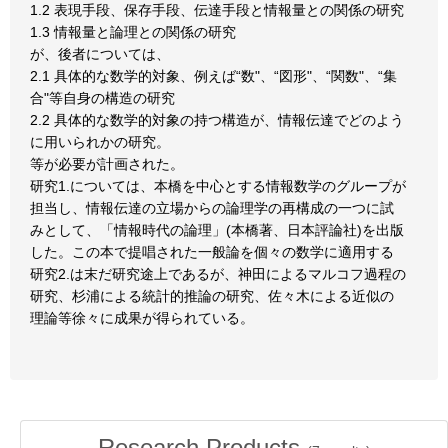
1.2 表現手段、保存手段、伝達手段と情報量との関係の研究
1.3 情報量と論理との関係の研究
が、後者については、
2.1 具体的な数学的対象、例えば“数"、“図形"、“関数"、“集
合"等自身の構造の研究
2.2 具体的な数学的対象の持つ構造が、情報伝達でどのよう
に用いられかの研究。
等が必要が計画された。
研究1.については、本橋を中心とする情報数学のグループが
担当し、情報伝達の立場からの論理学の再構成の一つに試
みとして、「情報時代の論理」(本橋著、日本評論社)を出版
した。この本で提唱された一般論を個々の数学に適用する
研究2.は末だ研究途上であるが、神田によるマルコフ過程の
研究、杉浦による統計的推論の研究、佐々木による近似の
理論等徐々に成果が得られている。
Research Products