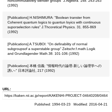
noncommutatively slender groups" J.Algebra. 148. 243-263
(1992)
[Publications] H.NISHIMURA: "Boolean transter from
Coherent quantum logics to guantun loyics with continuous
suporselection rules" J.Thcoretical Physics. 31. 855-869
(1992)
[Publications] A.TSUBOI: "On definability of normal
subgroupsof a superstable group" Zeitschr.f.math.Logik
and Grundlagender Math.38. 101-106 (1992)
[Publications] 本橋 信義: "情報時代の論理-新しい論理学への
誘い-" 日本評論社, 217 (1992)
URL:
Published: 1994-03-23 Modified: 2016-04-21