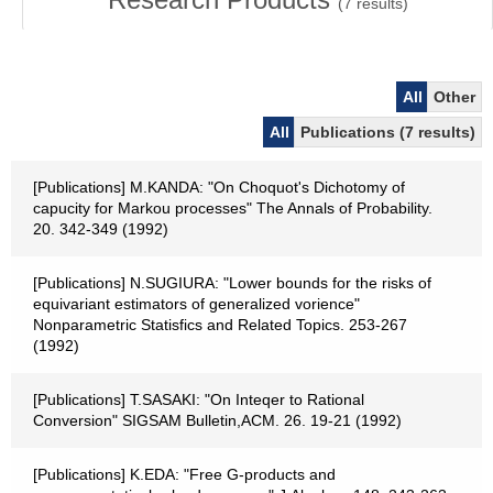
(
7
results)
All
Other
All
Publications (7 results)
[Publications] M.KANDA: "On Choquot's Dichotomy of
capucity for Markou processes" The Annals of Probability.
20. 342-349 (1992)
[Publications] N.SUGIURA: "Lower bounds for the risks of
equivariant estimators of generalized vorience"
Nonparametric Statisfics and Related Topics. 253-267
(1992)
[Publications] T.SASAKI: "On Inteqer to Rational
Conversion" SIGSAM Bulletin,ACM. 26. 19-21 (1992)
[Publications] K.EDA: "Free G-products and