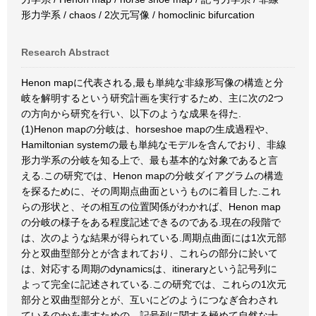
形力学系 / chaos / 2次元写像 / homoclinic bifurcation
Research Abstract
Henon mapに代表される,最も単純な非線形写像の構造と分
岐を解明するという研究計画を実行するため、主に次の2つ
の方向から研究を行い、以下のような成果を得た.
(1)Henon mapの分岐は、horseshoe mapの生成過程や、
Hamiltonian systemの最も単純なモデルを含んでおり、非線
形力学系の分岐を知る上で、最も基本的な対象であると言
える.この研究では、Henon mapの分岐ダイアグラムの構造
を探るために、その周期点曲面というものに着目した.これ
らの形状と、その相互の位置関係がわかれば、Henon map
の分岐の様子をある程度記述できるのである.現在の段階で
は、次のような結果が得られている.周期点曲面には1次元部
分と双曲型部分とが含まれており、これらの部分に於いて
は、対応する周期のdynamicsは、itineraryという記号列に
よって完全に記述されている.この研究では、これらの1次元
部分と双曲型部分とが、互いにどのようにつなぎ合わされ
ているのかを表すための、記号列に関する極めて自然な十