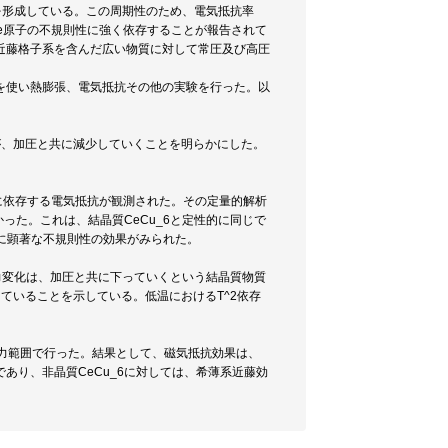
を形成している。この周期性のため、電気抵抗率
はCe原子の不規則性に強く依存することが報告されて
近藤格子系を含んだ広い物質に対して常圧及び高圧
<42>を使い熱膨張、電気抵抗その他の実験を行った。以
(O)が、加圧と共に減少していくことを明らかにした。
logTに依存する電気抵抗が観測された。その定量的解析
ことがわかった。これは、結晶質CeCu_6と定性的に同じで
ここに顕著な不規則性の効果がみられた。
x>の圧力変化は、加圧と共に下っていくという結晶質物質
していることを示している。低温におけるT^2依存
圧力範囲で行った。結果として、磁気抵抗効果は、
であり、非晶質CeCu_6に対しては、希薄系近藤効