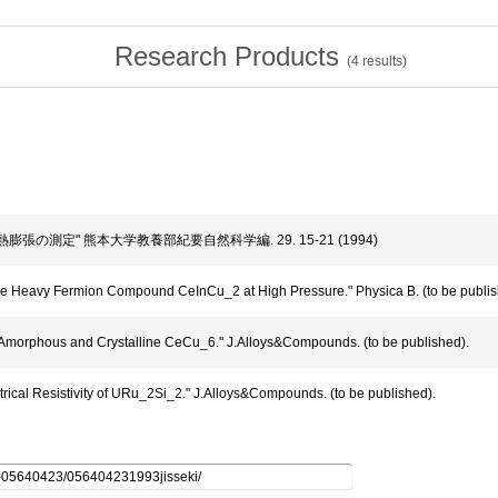
Research Products
(
4
results)
と熱膨張の測定" 熊本大学教養部紀要自然科学編. 29. 15-21 (1994)
the Heavy Fermion Compound CeInCu_2 at High Pressure." Physica B. (to be publis
of Amorphous and Crystalline CeCu_6." J.Alloys&Compounds. (to be published).
ctrical Resistivity of URu_2Si_2." J.Alloys&Compounds. (to be published).