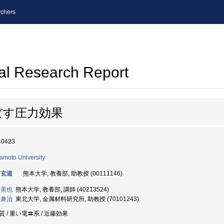
chers
al Research Report
ぼす圧力効果
40423
moto University
 玄道
熊本大学, 教養部, 助教授 (00111146)
 美也
熊本大学, 教養部, 講師 (40213524)
 兼治
東北大学, 金属材料研究所, 助教授 (70101243)
質 / 重い電〓系 / 近藤効果