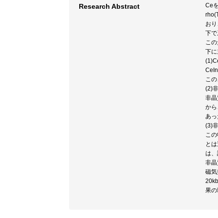
Ce
Research Abstract
rh
おり
下で
この
下に
(1
Ce
この
(2
非晶
から
あっ
(3
この
とは
は、
非晶
磁気
20
果の