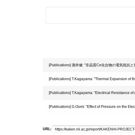
[Publications] 酒井健: "非晶質Ce化合物の電気抵抗
[Publications] T.Kagayama: "Thermal Expansion of 
[Publications] T.Kagayama: "Electrical Resistance 
[Publications] G.Oomi: "Effect of Pressure on the Ele
URL: