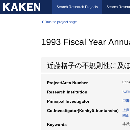
Search Research Projects
Search Resear
Back to project page
1993 Fiscal Year Annu
近藤格子の不規則性に及
056
Project/Area Number
Kuma
Research Institution
巨海
Principal Investigator
上床
Co-Investigator(Kenkyū-buntansha)
隅山
非晶
Keywords