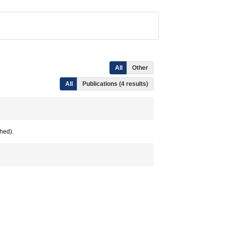
All
Other
All
Publications (4 results)
hed).