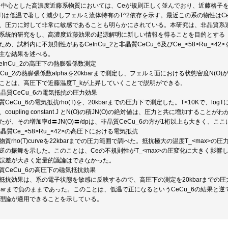
を中心とした高濃度近藤系物質においては、Ceが規則正しく並んでおり、近藤格子
o(T)は低温で著しく減少しフェルミ流体特有のT^2依存を示す。最近この系の物性
、圧力に対して非常に敏感であることも明らかにされている。本研究は、非晶質系
系統的研究をし、高濃度近藤効果の起源解明に新しい情報を得ることを目的とする
ため、試料内に不規則性があるCeInCu_2と非晶質CeCu_6及びCe_<58>Ru_
主な結果を述べる。
)CeInCu_2の高圧下の熱膨張係数測定
InCu_2の熱膨張係数alphaを20kbarまで測定し、フェルミ面における状態密度N
ことは、高圧下で近藤温度T_kが上昇していくことで説明ができる。
)非晶質CeCu_6の電気抵抗の圧力効果
質CeCu_6の電気抵抗rho(T)を、20kbarまでの圧力下で測定した。T<10Kで、
、coupling constant J とN(O)の積JN(O)の絶対値は、圧力と共に増加する
たが、その増加率d〓JN(O)〓/dpは、非晶質CeCu_6の方が1桁以上も大きく、
)非晶質Ce_<58>Ru_<42>の高圧下における電気抵抗
物質rho(T)curveを22kbarまでの圧力範囲で調べた。抵抗極大の温度T_<ma
逆の振舞を示した。このことは、Ceの不規則性がT_<max>の圧変化に大きく影響
誤差が大きく定量的議論はできなかった。
質CeCu_6の高圧下の磁気抵抗効果
抵抗効果は、系の電子状態を敏感に反映するので、高圧下の測定を20kbarまでの
kbarまで負のままであった。このことは、低温で正になるというCeCu_6の結果と逆
理論が適用できることを示している。