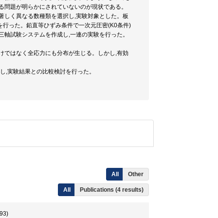
する問題が明らかにされていないのが現状である。
著しく異なる数種類を選択し,実験対象とした。板
行った。鉛直等ひずみ条件で一次元圧密(K0条件)
三軸試験システムを作成し,一連の実験を行った。
けではなく全応力にも分布が生じる。しかし,有効
案し,実験結果との比較検討を行った。
All
Other
All
Publications (4 results)
3)