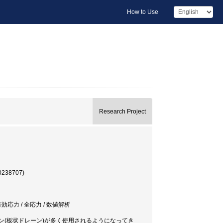
How to Use
Research Project
38707)
効応力 / 全応力 / 数値解析
ン(板状ドレーン)が多く使用されるようになってき