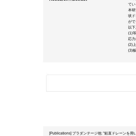
てい
本研
状ド
がで
以下
(1
応力
(2
(3
[Publications] プラダンテージ他: "鉛直ドレーン