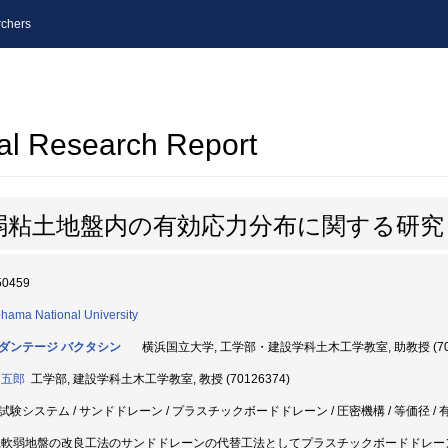
chers
al Research Report
弱粘土地盤内の有効応力分布に関する研究
50459
hama National University
ダンテージ バクタシン
横浜国立大学, 工学部・建設学科土木工学教室, 助教授 (702
 五郎
工学部, 建設学科土木工学教室, 教授 (70126374)
試験システム / サンドドレーン / プラスチックボードドレーン / 圧密機構 / 等価径 / 有
,軟弱地盤の改良工法のサンドドレーンの代替工法としてプラスチックボードドレー