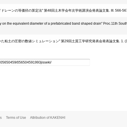
ードドレーンの等価径の算定法" 第48回土木学会年次学術講演会発表論文集. III. 566-567 (
udy on the equivalent diameter of a prefabricated band shaped drain" Proc.11th Sou
ンを用いた粘土の圧密の数値シミュレーション" 第29回土質工学研究発表会発表論文集. 1. (1
s
Terms of Use
Attribution of KAKENHI