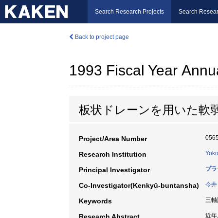
Search Research Projects
Search Resear
Back to project page
1993 Fiscal Year Annu
板状ドレーンを用いた軟
056
Project/Area Number
Yoko
Research Institution
プラ
Principal Investigator
今井
Co-Investigator(Kenkyū-buntansha)
三軸
Keywords
近年
Research Abstract