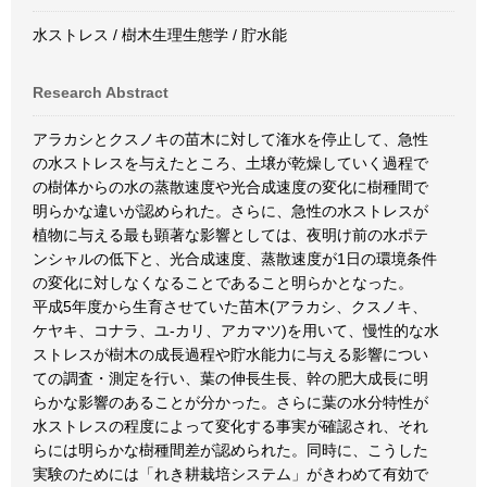
水ストレス / 樹木生理生態学 / 貯水能
Research Abstract
アラカシとクスノキの苗木に対して潅水を停止して、急性
の水ストレスを与えたところ、土壌が乾燥していく過程で
の樹体からの水の蒸散速度や光合成速度の変化に樹種間で
明らかな違いが認められた。さらに、急性の水ストレスが
植物に与える最も顕著な影響としては、夜明け前の水ポテ
ンシャルの低下と、光合成速度、蒸散速度が1日の環境条件
の変化に対しなくなることであること明らかとなった。
平成5年度から生育させていた苗木(アラカシ、クスノキ、
ケヤキ、コナラ、ユ-カリ、アカマツ)を用いて、慢性的な水
ストレスが樹木の成長過程や貯水能力に与える影響につい
ての調査・測定を行い、葉の伸長生長、幹の肥大成長に明
らかな影響のあることが分かった。さらに葉の水分特性が
水ストレスの程度によって変化する事実が確認され、それ
らには明らかな樹種間差が認められた。同時に、こうした
実験のためには「れき耕栽培システム」がきわめて有効で