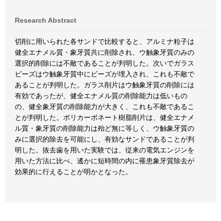
Research Abstract
切削に用いられた各サンドで比較すると、アルミナ粒子は
健全エナメル質・象牙質共に削除され、ウ触象牙質のみの
選択的削除には不敵であることが判明した。次いでガラス
ビーズはウ触象牙質中にビーズが埋入され、これも不敵で
あることが判明した。ガラス削片はウ触象牙質の削除には
有効であったが、健全エナメル質の削除能力は低いもの
の、健全象牙質の削除能力が大きく、これも不敵であるこ
とが判明した。ポリカーボネート樹脂削片は、健全エナメ
ル質・象牙質の削除能力は殆ど無に等しく、ウ触象牙質の
みに選択的除去を可能にし、有効なサンドであることが判
明した。抜去歯を用いた実験では、従来の電気エンジンを
用いた方法に比べ、遙かに短時間の内に罹患象牙質除去が
効果的に行えることが明かとなった。