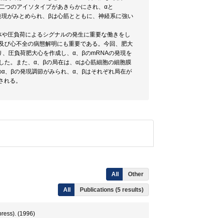
の二つのアイソタイプがあきらかにされ、αと
強い発現がみとめられ、βは心筋とともに、神経系に強い
体や圧負荷によるシグナルの発生に重要な働きをし
大及び心不全の病態解明にも重要である。今回、肥大
り、圧負荷肥大心を作成し、α、βのmRNAの発現を
した。また、α、βの局在は、αは心筋細胞の細胞膜
α、βの発現調節がみられ、α、βはそれぞれ局在が
される。
All
Other
All
Publications (5 results)
press). (1996)