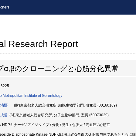
chers
al Research Report
プα,βのクローニングと心筋分化異常
66225
o Metropolitan Institute of Gerontology
 清悟
(財)東京都老人総合研究所, 細胞生物学部門, 研究員 (00160169)
 成道
(財)東京都老人総合研究所, 分子生物学部門, 室長 (60073029)
/ NDPキナーゼ / アイソタイプ / 分化 / 発生 / 心肥大 / 高血圧 / 心筋症
leoside Disphosphate Kinase(NDPK)は膜上のG蛋白のGTP供与体であるととも