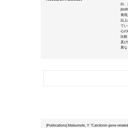
白、
βm
発現
以上
てい
心の
比較
及び
異な
[Publications] Matsumoto, Y: "Calcitonin gene-relate