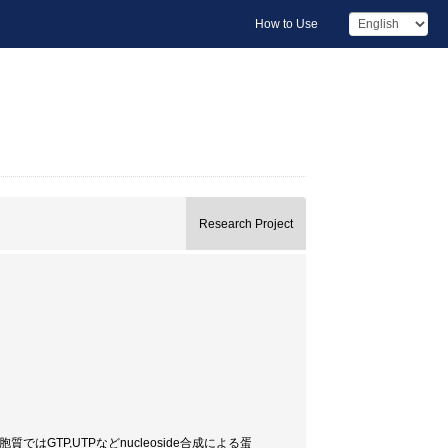
How to Use
Research Project
に細胞質ではGTP,UTPなどnucleoside合成による蛋