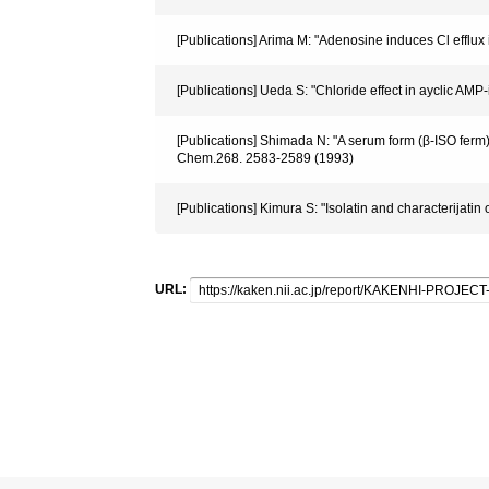
[Publications] Arima M: "Adenosine induces Cl efflux
[Publications] Ueda S: "Chloride effect in ayclic AM
[Publications] Shimada N: "A serum form (β-ISO ferm)
Chem.268. 2583-2589 (1993)
[Publications] Kimura S: "Isolatin and characterijati
URL: