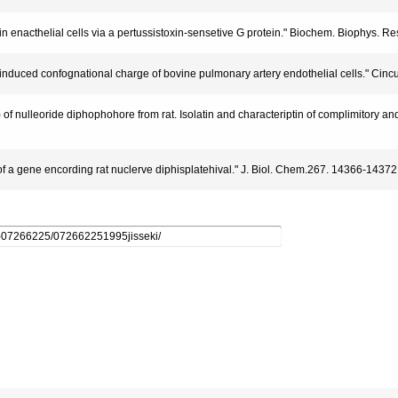
 in enacthelial cells via a pertussistoxin-sensetive G protein." Biochem. Biophys
P-induced confognational charge of bovine pulmonary artery endothelial cells." Cin
 of nulleoride diphophohore from rat. Isolatin and characteriptin of complimitory a
n of a gene encording rat nuclerve diphisplatehival." J. Biol. Chem.267. 14366-1437