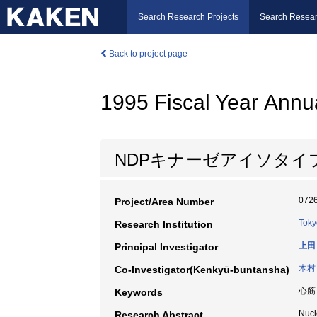
Search Research Projects
Search Resear
Back to project page
1995 Fiscal Year Annu
NDPキナーゼアイソタイ
072
Project/Area Number
Toky
Research Institution
上田
Principal Investigator
木村
Co-Investigator(Kenkyū-buntansha)
心筋 
Keywords
Nuc
Research Abstract