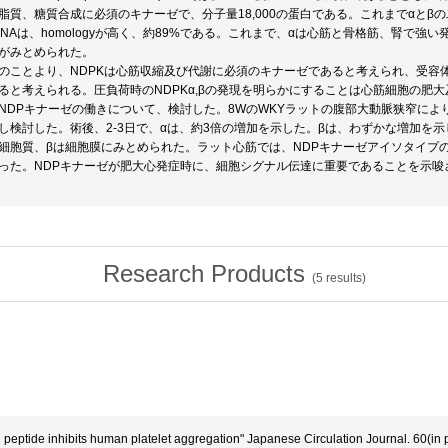
脂質、糖質合成に必須のキナーゼで、分子量18,000の蛋白である。これまでαとβ
RNAは、homologyが高く、約89%である。これまで、αは心筋と骨格筋、腎で
がみとめられた。
のことより、NDPKは心筋収縮及び代謝に必須のキナーゼであると考えられ、受容
ると考えられる。圧負荷時のNDPKα,βの発現を明らかにすることは心筋細胞の肥
NDPキナーゼの働きについて、検討した。8WのWKYラットの腹部大動脈狭窄によ
し検討した。術後、2-3日で、αは、約3倍の増加を示した。βは、わずかな増加を示
細胞質、βは細胞膜にみとめられた。ラット心筋では、NDPキナーゼアイソタイプの
った。NDPキナーゼが肥大心発症時に、細胞シグナル伝達に重要であることを示唆
Research Products
(
5
results)
d peptide inhibits human platelet aggregation" Japanese Circulation Journal. 60(in 