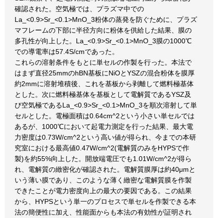
確認された。空気極では、プラズマ中での
La_<0.9>Sr_<0.1>MnO_3粉体の蒸発を防ぐために、プラズ
マフレームの下部に半径方向に粉体を供給した結果、膜の
多孔性が向上した。La_<0.9>Sr_<0.1>MnO_3膜の1000℃
での導電率は57.4S/cmであった。
これらの溶射条件をもとに単セルの作製を行った。本法で
はまず直径25mmのhBN基板にNiOとYSZの混合粉体を膜厚
約2mmに溶射堆積後、これを基板から剥離して燃料極基体
とした。次に燃料極基体を基板として電解質であるYSZ及
び空気極であるLa_<0.9>Sr_<0.1>MnO_3を順次溶射して単
セルとした。電極面積は0.64cm^2という小さい単セルでは
あるが、1000℃において起電力測定を行った結果、最大電
力密度は0.73W/cm^2という高い値が得られ、今までの本研
究室における最高値0.47W/cm^2(電解質のみをHYPSで作
製)を約55%向上した。開放端電圧でも1.01W/cm^2が得ら
れ、電解質の緻密化が確認された。電解質膜厚は約40μmと
いう薄い膜であり、このような薄く緻密な電解質膜を作製
できたことが電力密度向上の最大の要因である。この結果
から、HYPSという単一のプロセスで単セルを作製できる本
法の簡便性に加え、性能面からも本法の有効性が証明され