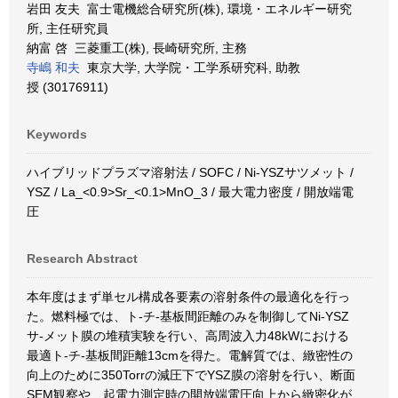
岩田 友夫 富士電機総合研究所(株), 環境・エネルギー研究
所, 主任研究員
納富 啓 三菱重工(株), 長崎研究所, 主務
寺嶋 和夫
東京大学, 大学院・工学系研究科, 助教
授 (30176911)
Keywords
ハイブリッドプラズマ溶射法 / SOFC / Ni-YSZサツメット /
YSZ / La_<0.9>Sr_<0.1>MnO_3 / 最大電力密度 / 開放端電
圧
Research Abstract
本年度はまず単セル構成各要素の溶射条件の最適化を行っ
た。燃料極では、ト-チ-基板間距離のみを制御してNi-YSZ
サ-メット膜の堆積実験を行い、高周波入力48kWにおける
最適ト-チ-基板間距離13cmを得た。電解質では、緻密性の
向上のために350Torrの減圧下でYSZ膜の溶射を行い、断面
SEM観察や、起電力測定時の開放端電圧向上から緻密化が