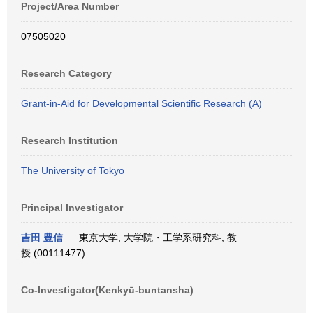
Project/Area Number
07505020
Research Category
Grant-in-Aid for Developmental Scientific Research (A)
Research Institution
The University of Tokyo
Principal Investigator
吉田 豊信
東京大学, 大学院・工学系研究科, 教
授 (00111477)
Co-Investigator(Kenkyū-buntansha)