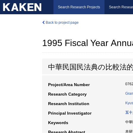
Search Research Projects
Search Resear
Back to project page
1995 Fiscal Year Annu
中華民国民法典の比較法的
076
Project/Area Number
Gran
Research Category
Kyus
Research Institution
五十
Principal Investigator
中華
Keywords
本研
Research Abstract