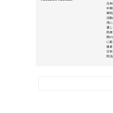
日本
中華
華民
活動
湾に
通じ
民律
間の
に範
後者
日本
民法