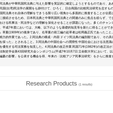
民法典が中華民国民法典に与えた影響を実証的に確定しようとするものであり、あ
民国(台湾)民法学の展開をも跡付けて、ひろく、日台両国の比較民法研究を志すも
国民法典それ自体の理解をできうる限り広い視角から多面的に推進することが企図
に接続させるため、日本民法典と中華民国民法典との関連のみに焦点を絞らず、で
おける民事法・民法学などの理解を深化させることが課題になった。多くのチャン
、平成7年度においては、大略、以下のような基礎的知見等を新たに得ることができ
』草案(1909年)の後身であり、右草案の前三編の起草者は松岡義正氏であったこと。民
精力的作業であった。2.同法典の構成・内容:ドイツ民法典の編別順であり、その
を採った」とされること。3.同法典の中国社会への潤滑性:中国社会における法意
を優先する司法実務を知見した。4.同法典の改正作業:民国71年(1982年)の改正
法制史学会第43回研究大会シンポジウム(平成7年10月7日:立命館大学)において
編纂の影響」を公表する機会を得、年来の〈比較アジア民事法研究〉をさらに推進
Research Products
(
1
results)