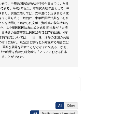
わせて、中華民国民法典の施行後今日までにいたる
のである。平成7年度は、本研究の初年度として、中
された。実施に際しては、次年度に予定される研究
きうる限り広く一般的に、中華民国民法典ないし台
ネルを活用して遂行した文献・資料等の収集活動を
た。1.中華民国民法典の成立過程:同法典が『大清
法典の編纂事業は民国16年(1927年)以来、4年
具体的内容については、「日・独・瑞等の諸国の民法
識の若干に触れ、制定法と慣行とが対立する場合には
法が、重要な展開を示すことなどがそれである。なお、
、以上の成果を含めた研究報告「アジアにおける日本
することができた。
All
Other
All
Publications (1 results)