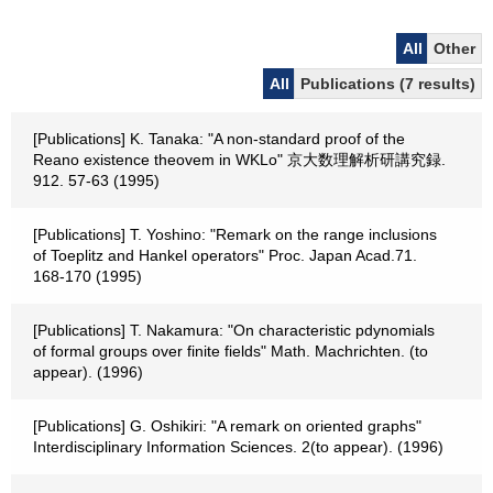
All
Other
All
Publications (7 results)
[Publications] K. Tanaka: "A non-standard proof of the
Reano existence theovem in WKLo" 京大数理解析研講究録.
912. 57-63 (1995)
[Publications] T. Yoshino: "Remark on the range inclusions
of Toeplitz and Hankel operators" Proc. Japan Acad.71.
168-170 (1995)
[Publications] T. Nakamura: "On characteristic pdynomials
of formal groups over finite fields" Math. Machrichten. (to
appear). (1996)
[Publications] G. Oshikiri: "A remark on oriented graphs"
Interdisciplinary Information Sciences. 2(to appear). (1996)