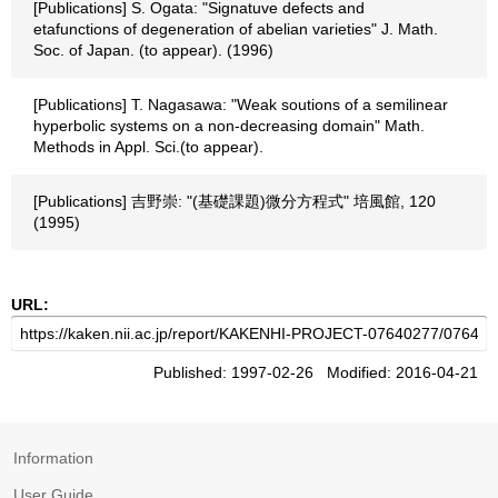
[Publications] S. Ogata: "Signatuve defects and
etafunctions of degeneration of abelian varieties" J. Math.
Soc. of Japan. (to appear). (1996)
[Publications] T. Nagasawa: "Weak soutions of a semilinear
hyperbolic systems on a non-decreasing domain" Math.
Methods in Appl. Sci.(to appear).
[Publications] 吉野崇: "(基礎課題)微分方程式" 培風館, 120
(1995)
URL:
Published: 1997-02-26 Modified: 2016-04-21
Information
User Guide