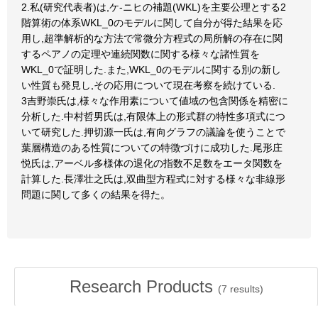
2.私(研究代表者)は,ケ-ニヒの補題(WKL)を主要公理とする2
階算術の体系WKL_0のモデルに関して自分が得た結果を応
用し,超準解析的な方法で常微分方程式の局所解の存在に関
するペアノの定理や連続関数に関する様々な諸性質を
WKL_0で証明した.また,WKL_0のモデルに関する別の新し
い性質も発見し,その応用について現在考察を続けている.
3吉野崇氏は,様々な作用素について値域の包含関係を精密に
分析した.中村哲男氏は,有限体上の形式群の特性多項式につ
いて研究した.押切源一氏は,有向グラフの議論を使うことで
葉層構造のある性質についての特徴づけに成功した.尾形庄
悦氏は,アーベル多様体の退化の指数不足数をエータ関数を
計算した.長澤壮之氏は,双曲型方程式に対する様々な非線形
問題に関して多くの結果を得た。
Research Products
(
7
results)