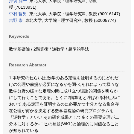
押切 源一
東北大学, 大学院・理学研究科, 助教
授 (70133931)
中村 哲男
東北大学, 大学院・理学研究科, 教授 (90016147)
吉野 崇
東北大学, 大学院・理学研究科, 教授 (50005774)
Keywords
数学基礎論 / 2階算術 / 逆数学 / 超準的手法
Research Abstract
1.本研究のねらいは,数学のある定理を証明するのにどれだ
けの公理や前提が必要になるかを調べ,それによって様々な
数学分野の様々な定理の間に成り立つ理論的関係を明らか
にして行くことである。とくに2階算術と呼ばれる枠組みに
おいて,ある定理を証明するのに必要かつ十分となる集合存
在公理が何かを決定する数学基礎論の研究プログラムを
「逆数学」といい,その研究成果として多くの重要定理が二
分木に対するケ-ニヒの補題(WKL)と論理的に同値なること
が知られている.