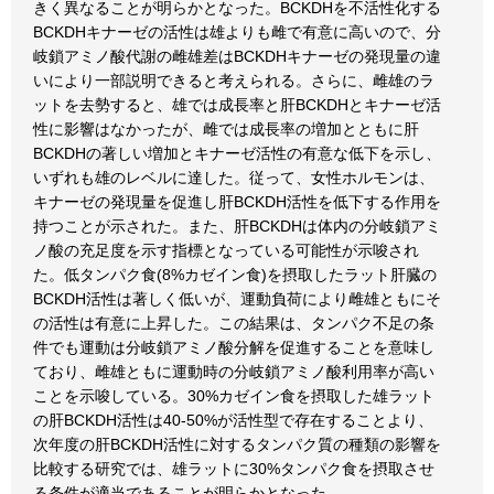
きく異なることが明らかとなった。BCKDHを不活性化する
BCKDHキナーゼの活性は雄よりも雌で有意に高いので、分
岐鎖アミノ酸代謝の雌雄差はBCKDHキナーゼの発現量の違
いにより一部説明できると考えられる。さらに、雌雄のラ
ットを去勢すると、雄では成長率と肝BCKDHとキナーゼ活
性に影響はなかったが、雌では成長率の増加とともに肝
BCKDHの著しい増加とキナーゼ活性の有意な低下を示し、
いずれも雄のレベルに達した。従って、女性ホルモンは、
キナーゼの発現量を促進し肝BCKDH活性を低下する作用を
持つことが示された。また、肝BCKDHは体内の分岐鎖アミ
ノ酸の充足度を示す指標となっている可能性が示唆され
た。低タンパク食(8%カゼイン食)を摂取したラット肝臓の
BCKDH活性は著しく低いが、運動負荷により雌雄ともにそ
の活性は有意に上昇した。この結果は、タンパク不足の条
件でも運動は分岐鎖アミノ酸分解を促進することを意味し
ており、雌雄ともに運動時の分岐鎖アミノ酸利用率が高い
ことを示唆している。30%カゼイン食を摂取した雄ラット
の肝BCKDH活性は40-50%が活性型で存在することより、
次年度の肝BCKDH活性に対するタンパク質の種類の影響を
比較する研究では、雄ラットに30%タンパク食を摂取させ
る条件が適当であることが明らかとなった。