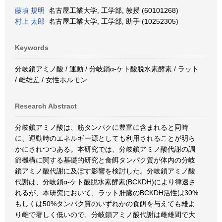
藤墳 規明
名古屋工業大学, 工学部, 教授 (60101268)
村上 太郎
名古屋工業大学, 工学部, 助手 (10252305)
Keywords
分岐鎖アミノ酸 / 運動 / 分岐鎖α-ケト酸脱水素酵素 / ラット
/ 雌雄差 / 女性ホルモン
Research Abstract
分岐鎖アミノ酸は、筋タンパクに豊富に含まれると同時
に、運動時のエネルギー源としても利用されることが明ら
かにされつつある。本研究では、分岐鎖アミノ酸代謝の調
節機構に関する基礎的研究と食餌タンパク質が体内の分岐
鎖アミノ酸代謝に及ぼす影響を検討した。分岐鎖アミノ酸
代謝は、分岐鎖α-ケト酸脱水素酵素(BCKDH)により律速さ
れるが、本研究において、ラット肝臓のBCKDH活性は30%
もしくは50%タンパク質のいずれかの食餌を与えても雄よ
り雌で著しく低いので、分岐鎖アミノ酸代謝は雌雄間で大