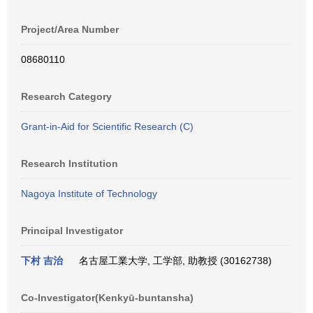
Project/Area Number
08680110
Research Category
Grant-in-Aid for Scientific Research (C)
Research Institution
Nagoya Institute of Technology
Principal Investigator
下村 吉治
名古屋工業大学, 工学部, 助教授 (30162738)
Co-Investigator(Kenkyū-buntansha)