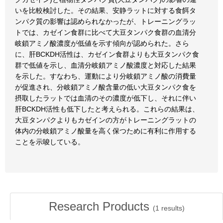
いを比較検討した。その結果、安静ラットに対する食餌タ
ンパク質の影響は認められなかったが、トレーニングラッ
トでは、カゼイン食群に比べて大豆タンパク食群の血清分
岐鎖アミノ酸濃度が低値を示す傾向が認められた。さら
に、肝BCKDH活性は、カゼイン食群よりも大豆タンパク食
群で低値を示し、血清分岐鎖アミノ酸濃度と対応した結果
を示した。すなわち、運動により分岐鎖アミノ酸の消費量
が促進され、分岐鎖アミノ酸含量の低い大豆タンパク食を
摂取したラットでは血清のその濃度が低下し、それに伴い
肝BCKDH活性も低下したと考えられる。これらの結果は、
大豆タンパクよりもカゼインの方がトレーニングラットの
体内の分岐鎖アミノ酸量を高く保つために有利に作用する
ことを示唆している。
Research Products
(
1
results)