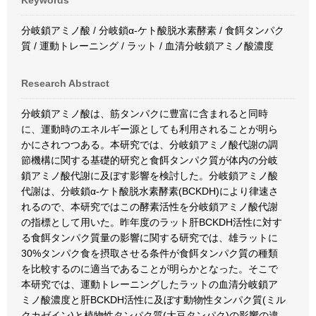
Keywords
分岐鎖アミノ酸 / 分岐鎖α-ケト酸脱水素酵素 / 食餌タンパク
質 / 運動トレーニング / ラット / 血清分岐鎖アミノ酸濃度
Research Abstract
分岐鎖アミノ酸は、筋タンパクに豊富に含まれると同時
に、運動時のエネルギー源としても利用されることが明ら
かにされつつある。本研究では、分岐鎖アミノ酸代謝の調
節機構に関する基礎的研究と食餌タンパク質が体内の分岐
鎖アミノ酸代謝に及ぼす影響を検討した。分岐鎖アミノ酸
代謝は、分岐鎖α-ケト酸脱水素酵素(BCKDH)により律速さ
れるので、本研究ではこの酵素活性を分岐鎖アミノ酸代謝
の指標として用いた。昨年度のラット肝BCKDH活性に対す
る食餌タンパク質量の影響に関する研究では、雄ラットに
30%タンパク食を摂取させる条件が食餌タンパク質の種類
を比較するのに適当であることが明らかとなった。そこで
本研究では、運動トレーニングしたラットの血清分岐鎖ア
ミノ酸濃度と肝BCKDH活性に及ぼす動物性タンパク質(ミル
クカゼイン)と植物性タンパク質(大豆タンパク)の影響の違