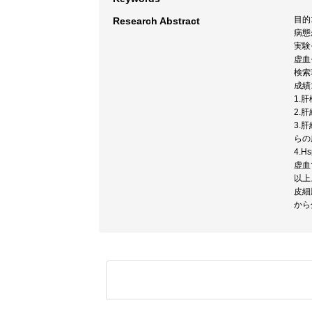
目的
Research Abstract
病態
実験
虚血
検索
成績
1.
2.
3.
らの
4.
虚血
以上
皮細
から