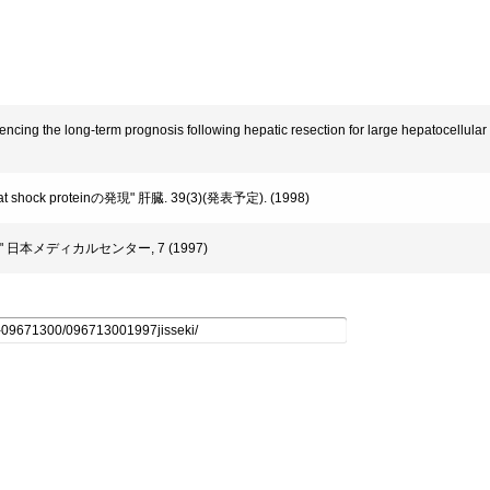
uencing the long-term prognosis following hepatic resection for large hepatocellu
hock proteinの発現" 肝臓. 39(3)(発表予定). (1998)
剤" 日本メディカルセンター, 7 (1997)