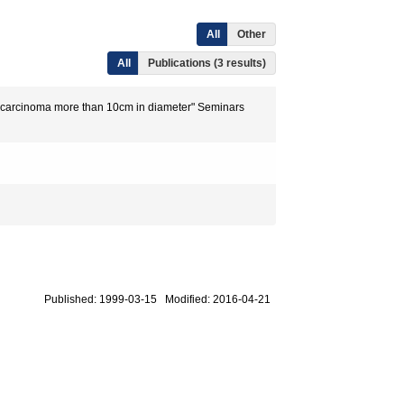
All
Other
All
Publications (3 results)
lar carcinoma more than 10cm in diameter" Seminars
Published: 1999-03-15 Modified: 2016-04-21