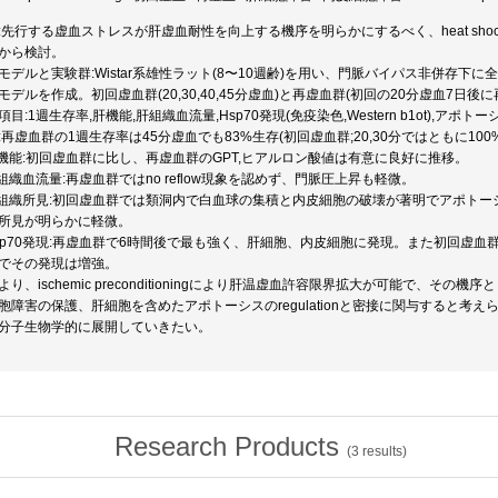
:先行する虚血ストレスが肝虚血耐性を向上する機序を明らかにするべく、heat shock pr
から検討。
モデルと実験群:Wistar系雄性ラット(8〜10週齢)を用い、門脈バイパス非併存
モデルを作成。初回虚血群(20,30,40,45分虚血)と再虚血群(初回の20分虚血7日後
項目:1週生存率,肝機能,肝組織血流量,Hsp70発現(免疫染色,Western b1ot),アポトー
:再虚血群の1週生存率は45分虚血でも83%生存(初回虚血群;20,30分ではともに100%
肝機能:初回虚血群に比し、再虚血群のGPT,ヒアルロン酸値は有意に良好に推移。
肝組織血流量:再虚血群ではno reflow現象を認めず、門脈圧上昇も軽微。
肝組織所見:初回虚血群では類洞内で白血球の集積と内皮細胞の破壊が著明でアポト
所見が明らかに軽微。
Hsp70発現:再虚血群で6時間後で最も強く、肝細胞、内皮細胞に発現。また初回虚血群2
でその発現は増強。
より、ischemic preconditioningにより肝温虚血許容限界拡大が可能で、そ
胞障害の保護、肝細胞を含めたアポトーシスのregulationと密接に関与すると
分子生物学的に展開していきたい。
Research Products
(
3
results)