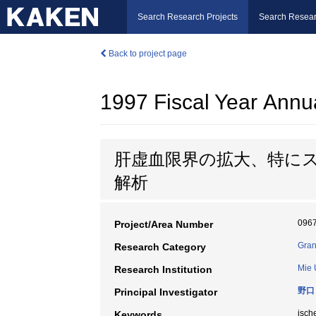
Search Research Projects
Search Resear
Back to project page
1997 Fiscal Year Annu
肝虚血限界の拡大、特に
解析
096
Project/Area Number
Gran
Research Category
Mie 
Research Institution
野口
Principal Investigator
isc
Keywords