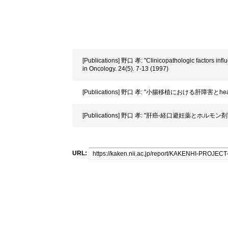
[Publications] 野口 孝: "Clinicopathologic factors infl
in Oncology. 24(5). 7-13 (1997)
[Publications] 野口 孝: "小腸移植における肝障害とheat s
[Publications] 野口 孝: "肝癌-経口避妊薬とホルモン
URL: