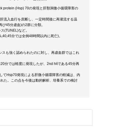
otein (Hsp) 70の発現と肝類洞微小循環障害の
下に全肝流入血行を庶断し、一定時間後に再灌流する温
に再び45分虚血)の2群に分類。
シス(TUNEL)など。
,40,45分では全例48時間以内に死亡)。
ーシスも強く認められたのに対し、再虚血群ではこれ
0分では軽度に発現したが、2nd hitである45分再
の機序としてHsp70発現による肝微小循環障害の軽減は、内
考えられた。この点を今後は動的解析、培養系での検討