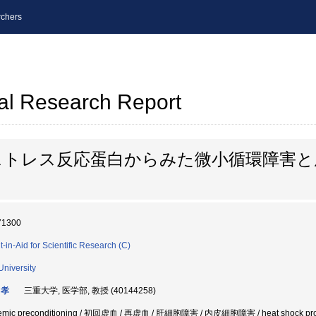
chers
al Research Report
ストレス反応蛋白からみた微小循環障害と
71300
t-in-Aid for Scientific Research (C)
University
 孝
三重大学, 医学部, 教授 (40144258)
hemic preconditioning / 初回虚血 / 再虚血 / 肝細胞障害 / 内皮細胞障害 / heat shock