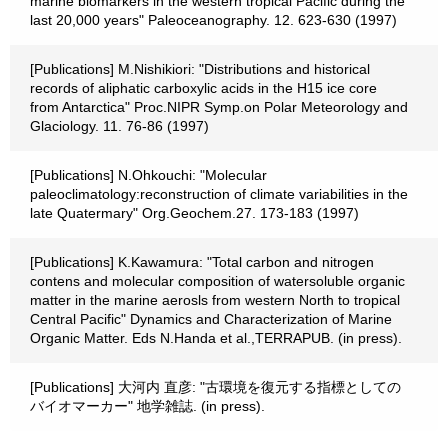
marine biomarkers in the western tropical Pacific during the
last 20,000 years" Paleoceanography. 12. 623-630 (1997)
[Publications] M.Nishikiori: "Distributions and historical
records of aliphatic carboxylic acids in the H15 ice core
from Antarctica" Proc.NIPR Symp.on Polar Meteorology and
Glaciology. 11. 76-86 (1997)
[Publications] N.Ohkouchi: "Molecular
paleoclimatology:reconstruction of climate variabilities in the
late Quatermary" Org.Geochem.27. 173-183 (1997)
[Publications] K.Kawamura: "Total carbon and nitrogen
contens and molecular composition of watersoluble organic
matter in the marine aerosls from western North to tropical
Central Pacific" Dynamics and Characterization of Marine
Organic Matter. Eds N.Handa et al.,TERRAPUB. (in press).
[Publications] 大河内 直彦: "古環境を復元する指標としての
バイオマーカー" 地学雑誌. (in press).