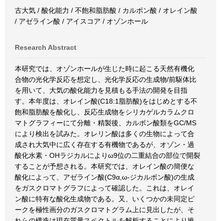
古大気 / 酸化能力 / 不飽和脂肪酸 / カルボン酸 / オレイン酸
/ アゼライン酸 / アイスコア / オゾンホール
Research Abstract
本研究では、オゾンホールが生じた時に起こる天然有機化
合物の光化学反応を想定し、光化学反応の生成物/前駆体比
を用いて、大気の酸化能力を見積もる手法の開発を目指
す。本年度は、オレイン酸(C18:1脂肪酸)をはじめとする不
飽和脂肪酸を酸化し、反応生成物をシリカゲルカラムクロ
マトグラフィーにて分離・精製後、カルボン酸類をGC/MS
により検出を試みた。オレリン酸は多くの生物によって合
成され大気中に広く存在する有機物であるが、オゾン・過
酸化水素・OHラジカルによりω9位の二重結合の部位で開裂
することが予想される。本研究では、オレイン酸の簡便な
酸化によって、アゼライン酸(C9α,ω-ジカルボン酸)の生成
をガスクロマトグラフによって確認した。これは、オレイ
ン酸に特有な酸化生成物である。又、いくつかの未同定ピ
ークを極性画分のガスクロマトグラム上に見出したが、そ
れらの構造は現在質量スペクトルを解析することにより推